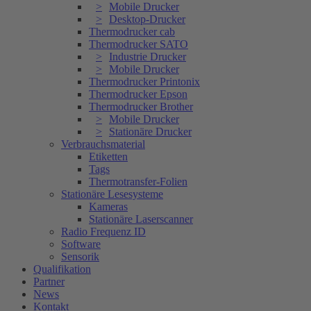
Mobile Drucker
Desktop-Drucker
Thermodrucker cab
Thermodrucker SATO
Industrie Drucker
Mobile Drucker
Thermodrucker Printonix
Thermodrucker Epson
Thermodrucker Brother
Mobile Drucker
Stationäre Drucker
Verbrauchsmaterial
Etiketten
Tags
Thermotransfer-Folien
Stationäre Lesesysteme
Kameras
Stationäre Laserscanner
Radio Frequenz ID
Software
Sensorik
Qualifikation
Partner
News
Kontakt