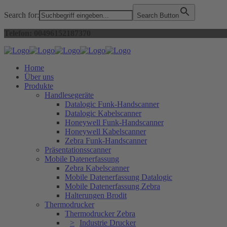
Search for:
Search Button
Telefon: 00496152187370
Home
Über uns
Produkte
Handlesegeräte
Datalogic Funk-Handscanner
Datalogic Kabelscanner
Honeywell Funk-Handscanner
Honeywell Kabelscanner
Zebra Funk-Handscanner
Präsentationsscanner
Mobile Datenerfassung
Zebra Kabelscanner
Mobile Datenerfassung Datalogic
Mobile Datenerfassung Zebra
Halterungen Brodit
Thermodrucker
Thermodrucker Zebra
Industrie Drucker