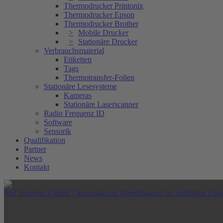
Thermodrucker Printonix
Thermodrucker Epson
Thermodrucker Brother
Mobile Drucker
Stationäre Drucker
Verbrauchsmaterial
Etiketten
Tags
Thermotransfer-Folien
Stationäre Lesesysteme
Kameras
Stationäre Laserscanner
Radio Frequenz ID
Software
Sensorik
Qualifikation
Partner
News
Kontakt
BSI Vertriebs GmbH | Automatische Identifikation für vielfältige Eins