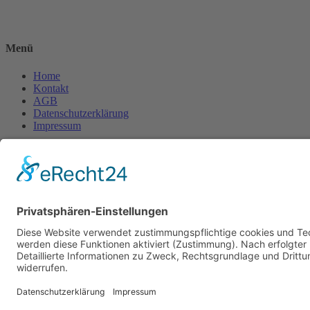
Menü
Home
Kontakt
AGB
Datenschutzerklärung
Impressum
Anschrift
BSI Vertriebs GmbH
Donaustraße 2A
64572 Büttelborn
Telefon: 00496152187370
Telefax: 004961521873727
E-Mail: info@bsivertrieb.de