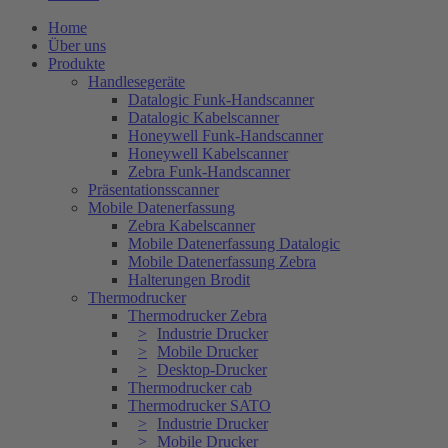
Home
Über uns
Produkte
Handlesegeräte
Datalogic Funk-Handscanner
Datalogic Kabelscanner
Honeywell Funk-Handscanner
Honeywell Kabelscanner
Zebra Funk-Handscanner
Präsentationsscanner
Mobile Datenerfassung
Zebra Kabelscanner
Mobile Datenerfassung Datalogic
Mobile Datenerfassung Zebra
Halterungen Brodit
Thermodrucker
Thermodrucker Zebra
Industrie Drucker
Mobile Drucker
Desktop-Drucker
Thermodrucker cab
Thermodrucker SATO
Industrie Drucker
Mobile Drucker