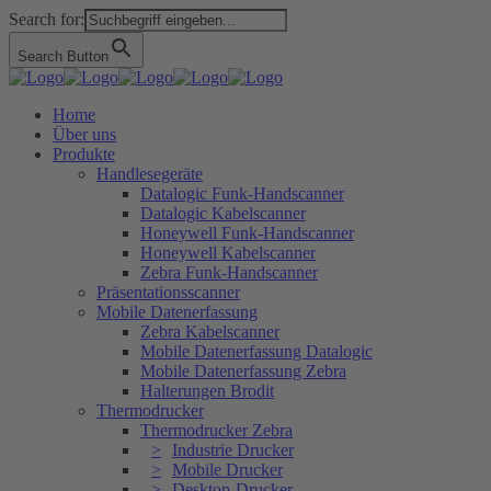
Search for:
Search Button
Home
Über uns
Produkte
Handlesegeräte
Datalogic Funk-Handscanner
Datalogic Kabelscanner
Honeywell Funk-Handscanner
Honeywell Kabelscanner
Zebra Funk-Handscanner
Präsentationsscanner
Mobile Datenerfassung
Zebra Kabelscanner
Mobile Datenerfassung Datalogic
Mobile Datenerfassung Zebra
Halterungen Brodit
Thermodrucker
Thermodrucker Zebra
Industrie Drucker
Mobile Drucker
Desktop-Drucker