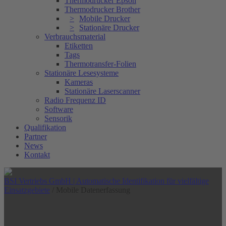
Thermodrucker Epson
Thermodrucker Brother
Mobile Drucker
Stationäre Drucker
Verbrauchsmaterial
Etiketten
Tags
Thermotransfer-Folien
Stationäre Lesesysteme
Kameras
Stationäre Laserscanner
Radio Frequenz ID
Software
Sensorik
Qualifikation
Partner
News
Kontakt
BSI Vertriebs GmbH | Automatische Identifikation für vielfältige
Einsatzgebiete
/
Mobile Datenerfassung