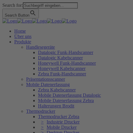
Search for:
Search Button
Home
Über uns
Produkte
Handlesegeräte
Datalogic Funk-Handscanner
Datalogic Kabelscanner
Honeywell Funk-Handscanner
Honeywell Kabelscanner
Zebra Funk-Handscanner
Präsentationsscanner
Mobile Datenerfassung
Zebra Kabelscanner
Mobile Datenerfassung Datalogic
Mobile Datenerfassung Zebra
Halterungen Brodit
Thermodrucker
Thermodrucker Zebra
Industrie Drucker
Mobile Drucker
Desktop-Drucker