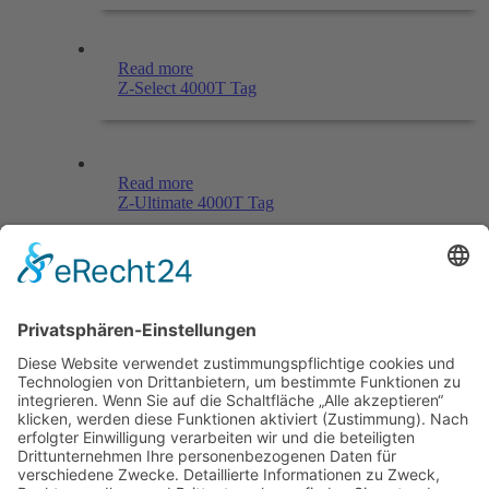
Read more
Z-Select 4000T Tag
Read more
Z-Ultimate 4000T Tag
Menü
Home
Kontakt
AGB
Datenschutzerklärung
Impressum