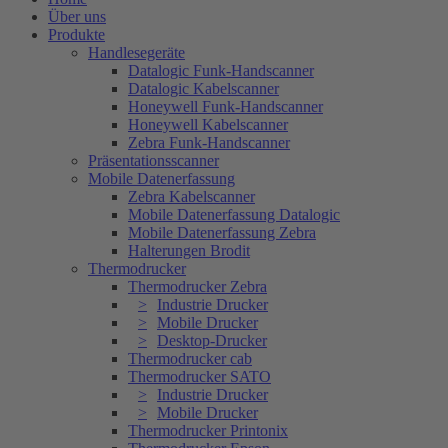
Über uns
Produkte
Handlesegeräte
Datalogic Funk-Handscanner
Datalogic Kabelscanner
Honeywell Funk-Handscanner
Honeywell Kabelscanner
Zebra Funk-Handscanner
Präsentationsscanner
Mobile Datenerfassung
Zebra Kabelscanner
Mobile Datenerfassung Datalogic
Mobile Datenerfassung Zebra
Halterungen Brodit
Thermodrucker
Thermodrucker Zebra
Industrie Drucker
Mobile Drucker
Desktop-Drucker
Thermodrucker cab
Thermodrucker SATO
Industrie Drucker
Mobile Drucker
Thermodrucker Printonix