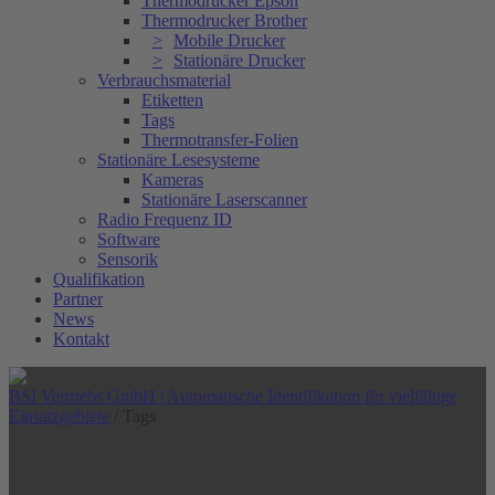
Thermodrucker Epson
Thermodrucker Brother
Mobile Drucker
Stationäre Drucker
Verbrauchsmaterial
Etiketten
Tags
Thermotransfer-Folien
Stationäre Lesesysteme
Kameras
Stationäre Laserscanner
Radio Frequenz ID
Software
Sensorik
Qualifikation
Partner
News
Kontakt
BSI Vertriebs GmbH | Automatische Identifikation für vielfältige
Einsatzgebiete
/
Tags