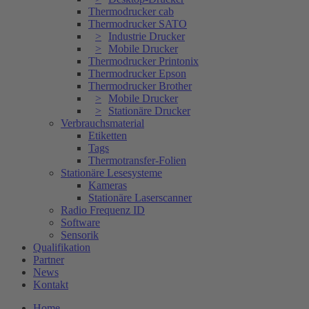
Thermodrucker cab
Thermodrucker SATO
Industrie Drucker
Mobile Drucker
Thermodrucker Printonix
Thermodrucker Epson
Thermodrucker Brother
Mobile Drucker
Stationäre Drucker
Verbrauchsmaterial
Etiketten
Tags
Thermotransfer-Folien
Stationäre Lesesysteme
Kameras
Stationäre Laserscanner
Radio Frequenz ID
Software
Sensorik
Qualifikation
Partner
News
Kontakt
Home