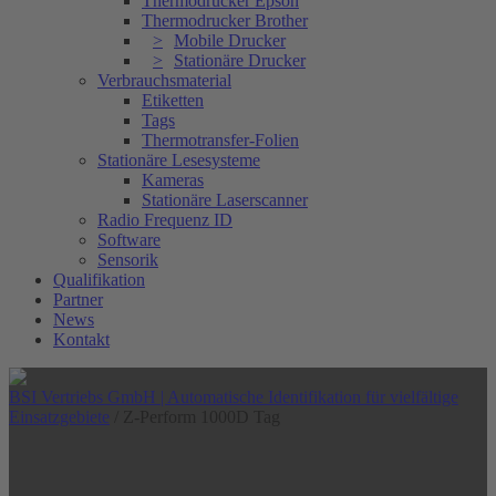
Thermodrucker Epson
Thermodrucker Brother
Mobile Drucker
Stationäre Drucker
Verbrauchsmaterial
Etiketten
Tags
Thermotransfer-Folien
Stationäre Lesesysteme
Kameras
Stationäre Laserscanner
Radio Frequenz ID
Software
Sensorik
Qualifikation
Partner
News
Kontakt
BSI Vertriebs GmbH | Automatische Identifikation für vielfältige
Einsatzgebiete
/
Z-Perform 1000D Tag