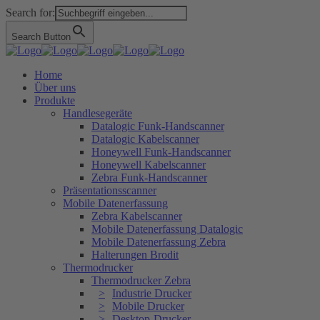
Search for:
Search Button
Home
Über uns
Produkte
Handlesegeräte
Datalogic Funk-Handscanner
Datalogic Kabelscanner
Honeywell Funk-Handscanner
Honeywell Kabelscanner
Zebra Funk-Handscanner
Präsentationsscanner
Mobile Datenerfassung
Zebra Kabelscanner
Mobile Datenerfassung Datalogic
Mobile Datenerfassung Zebra
Halterungen Brodit
Thermodrucker
Thermodrucker Zebra
Industrie Drucker
Mobile Drucker
Desktop-Drucker