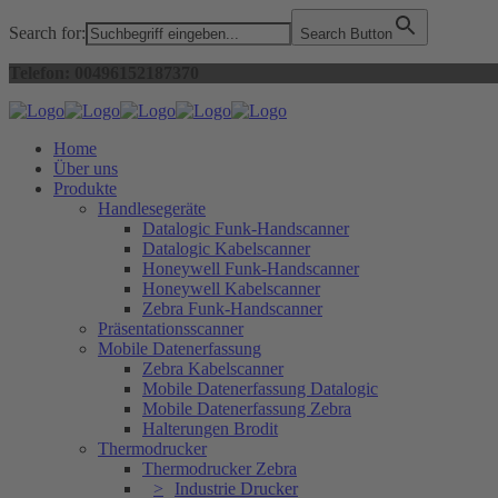
Search for:
Search Button
Telefon: 00496152187370
Home
Über uns
Produkte
Handlesegeräte
Datalogic Funk-Handscanner
Datalogic Kabelscanner
Honeywell Funk-Handscanner
Honeywell Kabelscanner
Zebra Funk-Handscanner
Präsentationsscanner
Mobile Datenerfassung
Zebra Kabelscanner
Mobile Datenerfassung Datalogic
Mobile Datenerfassung Zebra
Halterungen Brodit
Thermodrucker
Thermodrucker Zebra
Industrie Drucker