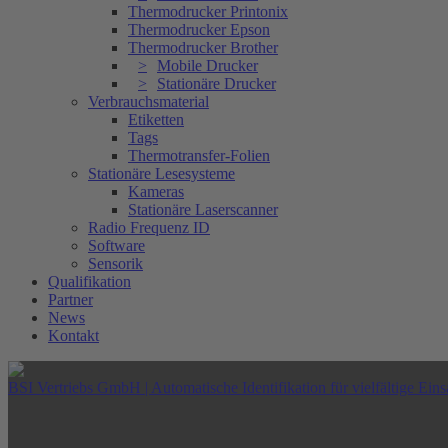
Thermodrucker Printonix
Thermodrucker Epson
Thermodrucker Brother
Mobile Drucker
Stationäre Drucker
Verbrauchsmaterial
Etiketten
Tags
Thermotransfer-Folien
Stationäre Lesesysteme
Kameras
Stationäre Laserscanner
Radio Frequenz ID
Software
Sensorik
Qualifikation
Partner
News
Kontakt
BSI Vertriebs GmbH | Automatische Identifikation für vielfältige Eins