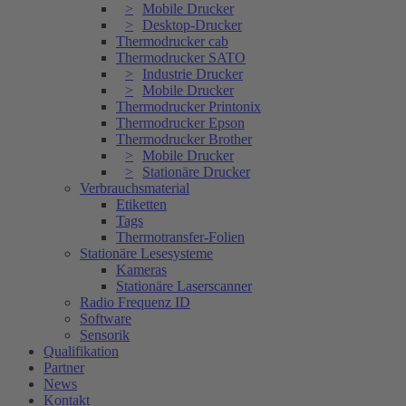
Mobile Drucker
Desktop-Drucker
Thermodrucker cab
Thermodrucker SATO
Industrie Drucker
Mobile Drucker
Thermodrucker Printonix
Thermodrucker Epson
Thermodrucker Brother
Mobile Drucker
Stationäre Drucker
Verbrauchsmaterial
Etiketten
Tags
Thermotransfer-Folien
Stationäre Lesesysteme
Kameras
Stationäre Laserscanner
Radio Frequenz ID
Software
Sensorik
Qualifikation
Partner
News
Kontakt