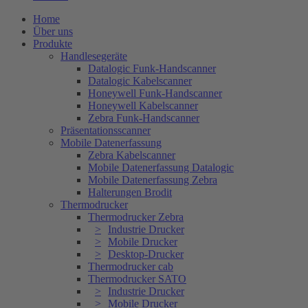
Home
Über uns
Produkte
Handlesegeräte
Datalogic Funk-Handscanner
Datalogic Kabelscanner
Honeywell Funk-Handscanner
Honeywell Kabelscanner
Zebra Funk-Handscanner
Präsentationsscanner
Mobile Datenerfassung
Zebra Kabelscanner
Mobile Datenerfassung Datalogic
Mobile Datenerfassung Zebra
Halterungen Brodit
Thermodrucker
Thermodrucker Zebra
Industrie Drucker
Mobile Drucker
Desktop-Drucker
Thermodrucker cab
Thermodrucker SATO
Industrie Drucker
Mobile Drucker