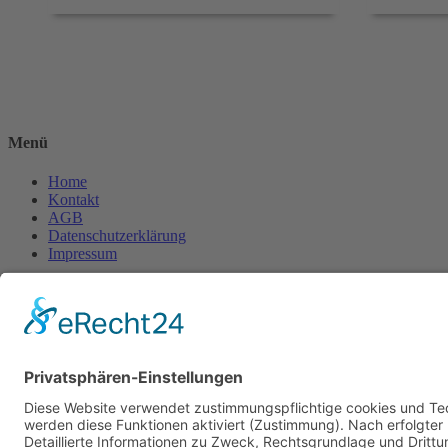
Menü
Home
Kontakt
AGB
Datenschutzerklärung
Impressum
Anschrift
BSI Vertriebs GmbH
Donaustraße 2A
64572 Büttelborn
Telefon: 00496152187370
Telefax: 004961521873727
E-Mail: info@bsivertrieb.de