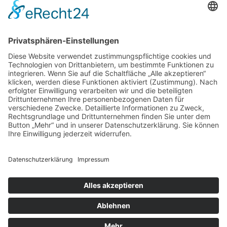
Menü
Home
Kontakt
AGB
Datenschutzerklärung
Impressum
Anschrift
BSI Vertriebs GmbH
Donaustraße 2A
64572 Büttelborn
Telefon: 00496152187370
Telefax: 004961521873727
E-Mail: info@bsivertrieb.de