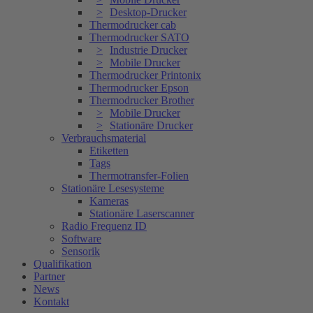
Desktop-Drucker
Thermodrucker cab
Thermodrucker SATO
Industrie Drucker
Mobile Drucker
Thermodrucker Printonix
Thermodrucker Epson
Thermodrucker Brother
Mobile Drucker
Stationäre Drucker
Verbrauchsmaterial
Etiketten
Tags
Thermotransfer-Folien
Stationäre Lesesysteme
Kameras
Stationäre Laserscanner
Radio Frequenz ID
Software
Sensorik
Qualifikation
Partner
News
Kontakt