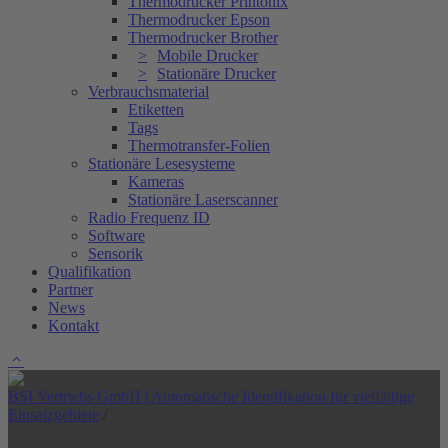
Thermodrucker Printonix
Thermodrucker Epson
Thermodrucker Brother
Mobile Drucker
Stationäre Drucker
Verbrauchsmaterial
Etiketten
Tags
Thermotransfer-Folien
Stationäre Lesesysteme
Kameras
Stationäre Laserscanner
Radio Frequenz ID
Software
Sensorik
Qualifikation
Partner
News
Kontakt
BSI Vertriebs GmbH | Automatische Identifikation für vielfältige
Einsatzgebiete
/