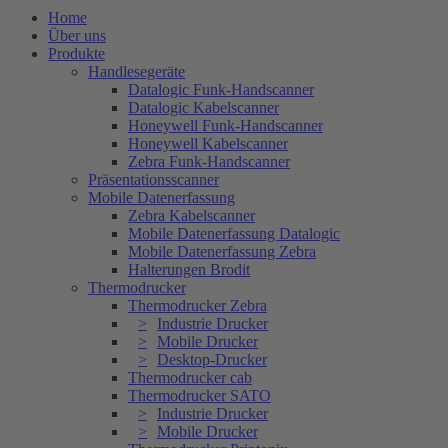
Home
Über uns
Produkte
Handlesegeräte
Datalogic Funk-Handscanner
Datalogic Kabelscanner
Honeywell Funk-Handscanner
Honeywell Kabelscanner
Zebra Funk-Handscanner
Präsentationsscanner
Mobile Datenerfassung
Zebra Kabelscanner
Mobile Datenerfassung Datalogic
Mobile Datenerfassung Zebra
Halterungen Brodit
Thermodrucker
Thermodrucker Zebra
Industrie Drucker
Mobile Drucker
Desktop-Drucker
Thermodrucker cab
Thermodrucker SATO
Industrie Drucker
Mobile Drucker