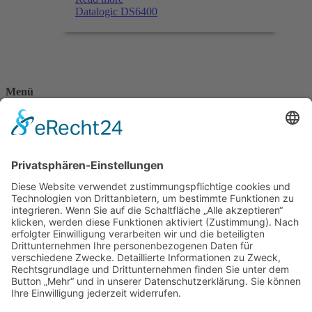
Datalogic DS6400
Menü
Home
Kontakt
AGB
Datenschutzerklärung
Impressum
Anschrift
BSI Vertriebs GmbH
Donaustraße 2A
64572 Büttelborn
Telefon: 00496152187370
Telefax: 004961521873727
E-Mail: info@bsivertrieb.de