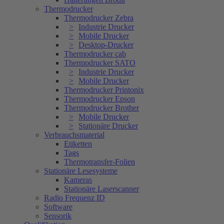
Thermodrucker
Thermodrucker Zebra
Industrie Drucker
Mobile Drucker
Desktop-Drucker
Thermodrucker cab
Thermodrucker SATO
Industrie Drucker
Mobile Drucker
Thermodrucker Printonix
Thermodrucker Epson
Thermodrucker Brother
Mobile Drucker
Stationäre Drucker
Verbrauchsmaterial
Etiketten
Tags
Thermotransfer-Folien
Stationäre Lesesysteme
Kameras
Stationäre Laserscanner
Radio Frequenz ID
Software
Sensorik