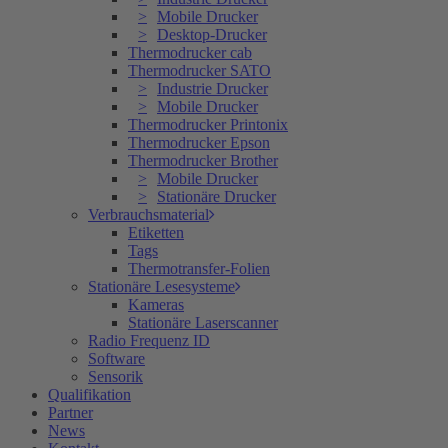
Mobile Drucker
Desktop-Drucker
Thermodrucker cab
Thermodrucker SATO
Industrie Drucker
Mobile Drucker
Thermodrucker Printonix
Thermodrucker Epson
Thermodrucker Brother
Mobile Drucker
Stationäre Drucker
Verbrauchsmaterial
Etiketten
Tags
Thermotransfer-Folien
Stationäre Lesesysteme
Kameras
Stationäre Laserscanner
Radio Frequenz ID
Software
Sensorik
Qualifikation
Partner
News