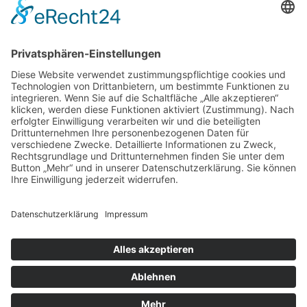
Menü
Home
Kontakt
AGB
Datenschutzerklärung
Impressum
Anschrift
BSI Vertriebs GmbH
Donaustraße 2A
64572 Büttelborn
Telefon: 00496152187370
Telefax: 004961521873727
E-Mail: info@bsivertrieb.de