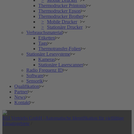
Mobile Drucker
Thermodrucker Printonix
Thermodrucker Epson
Thermodrucker Brother
Mobile Drucker
Stationäre Drucker
Verbrauchsmaterial
Etiketten
Tags
Thermotransfer-Folien
Stationäre Lesesysteme
Kameras
Stationäre Laserscanner
Radio Frequenz ID
Software
Sensorik
Qualifikation
Partner
News
Kontakt
BSI Vertriebs GmbH | Automatische Identifikation für vielfältige
Einsatzgebiete
/