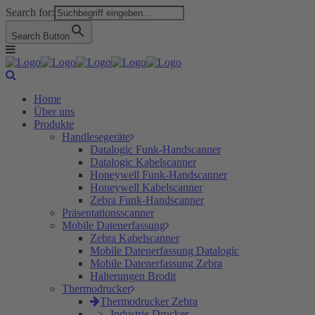
Search for:
Search Button
Home
Über uns
Produkte
Handlesegeräte
Datalogic Funk-Handscanner
Datalogic Kabelscanner
Honeywell Funk-Handscanner
Honeywell Kabelscanner
Zebra Funk-Handscanner
Präsentationsscanner
Mobile Datenerfassung
Zebra Kabelscanner
Mobile Datenerfassung Datalogic
Mobile Datenerfassung Zebra
Halterungen Brodit
Thermodrucker
Thermodrucker Zebra
Industrie Drucker