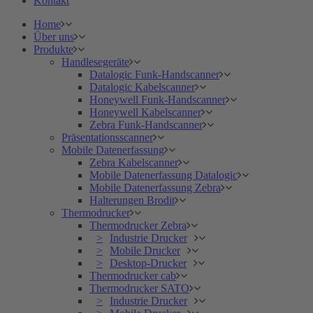
Kontakt
Home
Über uns
Produkte
Handlesegeräte
Datalogic Funk-Handscanner
Datalogic Kabelscanner
Honeywell Funk-Handscanner
Honeywell Kabelscanner
Zebra Funk-Handscanner
Präsentationsscanner
Mobile Datenerfassung
Zebra Kabelscanner
Mobile Datenerfassung Datalogic
Mobile Datenerfassung Zebra
Halterungen Brodit
Thermodrucker
Thermodrucker Zebra
Industrie Drucker
Mobile Drucker
Desktop-Drucker
Thermodrucker cab
Thermodrucker SATO
Industrie Drucker