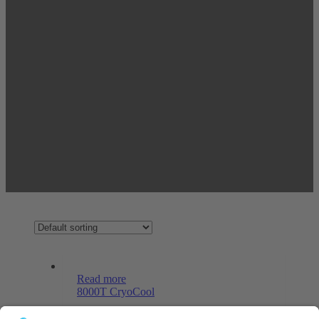
Read more
8000T CryoCool