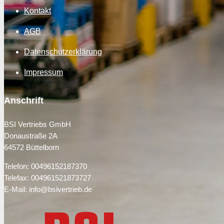
Kontakt
AGB
Datenschutzerklärung
Impressum
Anschrift
BSI Vertriebs GmbH
Donaustraße 2A
64572 Büttelborn
Telefon: 00496152187370
Telefax: 004961521873727
E-Mail: info@bsivertrieb.de