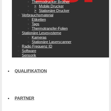
Thermodrucker Brother
Mobile Drucker
Stationäre Drucker
Verbrauchsmaterial
Etiketten
Tags
Thermotransfer-Folien
Stationäre Lesesysteme
Kameras
Stationäre Laserscanner
Radio Frequenz ID
Software
Sensorik
QUALIFIKATION
PARTNER