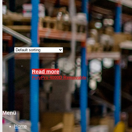
Read more
PolyPro 4000D Removable
Menü
Home