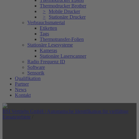
Thermodrucker Epson
Thermodrucker Brother
Mobile Drucker
Stationäre Drucker
Verbrauchsmaterial
Etiketten
Tags
Thermotransfer-Folien
Stationäre Lesesysteme
Kameras
Stationäre Laserscanner
Radio Frequenz ID
Software
Sensorik
Qualifikation
Partner
News
Kontakt
BSI Vertriebs GmbH | Automatische Identifikation für vielfältige
Einsatzgebiete
/