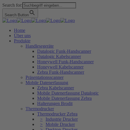
Search for:
Search Button
Home
Über uns
Produkte
Handlesegeräte
Datalogic Funk-Handscanner
Datalogic Kabelscanner
Honeywell Funk-Handscanner
Honeywell Kabelscanner
Zebra Funk-Handscanner
Präsentationsscanner
Mobile Datenerfassung
Zebra Kabelscanner
Mobile Datenerfassung Datalogic
Mobile Datenerfassung Zebra
Halterungen Brodit
Thermodrucker
Thermodrucker Zebra
Industrie Drucker
Mobile Drucker
Desktop-Drucker