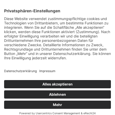
Menü
Home
Kontakt
AGB
Datenschutzerklärung
Impressum
Anschrift
BSI Vertriebs GmbH
Donaustraße 2A
64572 Büttelborn
Telefon: 00496152187370
Telefax: 004961521873727
E-Mail: info@bsivertrieb.de