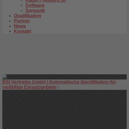
Radio Frequenz ID
Software
Sensorik
Qualifikation
Partner
News
Kontakt
BSI Vertriebs GmbH | Automatische Identifikation für
vielfältige Einsatzgebiete
/