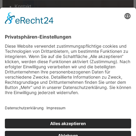
Kontakt
AGB
Datenschutzerklärung
Impressum
Anschrift
BSI Vertriebs GmbH
Donaustraße 2A
64572 Büttelborn
Telefon: 00496152187370
Telefax: 004961521873727
E-Mail: info@bsivertrieb.de