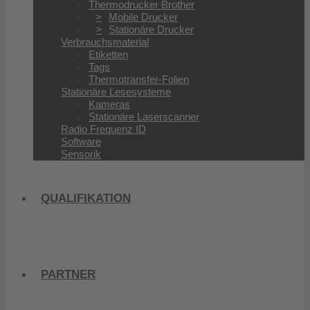
Thermodrucker Brother
Mobile Drucker
Stationäre Drucker
Verbrauchsmaterial
Etiketten
Tags
Thermotransfer-Folien
Stationäre Lesesysteme
Kameras
Stationäre Laserscanner
Radio Frequenz ID
Software
Sensorik
QUALIFIKATION
PARTNER