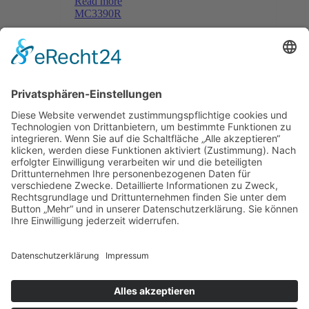
Read more
MC3390R
Menü
Home
Kontakt
AGB
Datenschutzerklärung
Impressum
Anschrift
BSI Vertriebs GmbH
Donaustraße 2A
64572 Büttelborn
Telefon: 00496152187370
Telefax: 004961521873727
E-Mail: info@bsivertrieb.de