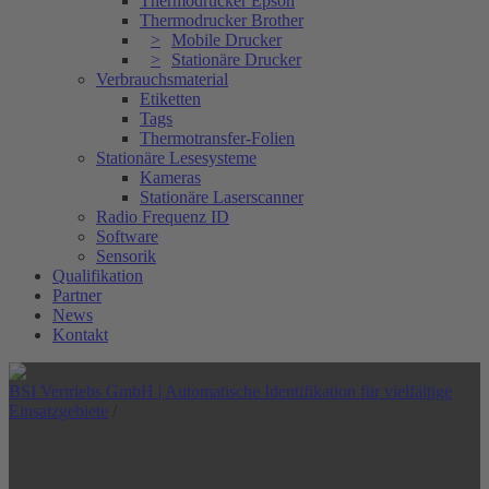
Thermodrucker Epson
Thermodrucker Brother
Mobile Drucker
Stationäre Drucker
Verbrauchsmaterial
Etiketten
Tags
Thermotransfer-Folien
Stationäre Lesesysteme
Kameras
Stationäre Laserscanner
Radio Frequenz ID
Software
Sensorik
Qualifikation
Partner
News
Kontakt
BSI Vertriebs GmbH | Automatische Identifikation für vielfältige
Einsatzgebiete
/