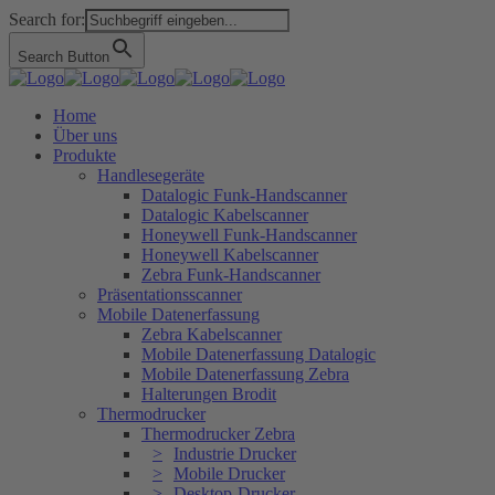
Search for:
Search Button
Home
Über uns
Produkte
Handlesegeräte
Datalogic Funk-Handscanner
Datalogic Kabelscanner
Honeywell Funk-Handscanner
Honeywell Kabelscanner
Zebra Funk-Handscanner
Präsentationsscanner
Mobile Datenerfassung
Zebra Kabelscanner
Mobile Datenerfassung Datalogic
Mobile Datenerfassung Zebra
Halterungen Brodit
Thermodrucker
Thermodrucker Zebra
Industrie Drucker
Mobile Drucker
Desktop-Drucker