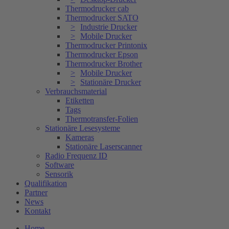
Thermodrucker cab
Thermodrucker SATO
Industrie Drucker
Mobile Drucker
Thermodrucker Printonix
Thermodrucker Epson
Thermodrucker Brother
Mobile Drucker
Stationäre Drucker
Verbrauchsmaterial
Etiketten
Tags
Thermotransfer-Folien
Stationäre Lesesysteme
Kameras
Stationäre Laserscanner
Radio Frequenz ID
Software
Sensorik
Qualifikation
Partner
News
Kontakt
Home