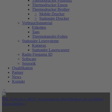
Thermodrucker Printonix
Thermodrucker Epson
Thermodrucker Brother
Mobile Drucker
Stationäre Drucker
Verbrauchsmaterial
Etiketten
Tags
Thermotransfer-Folien
Stationäre Lesesysteme
Kameras
Stationäre Laserscanner
Radio Frequenz ID
Software
Sensorik
Qualifikation
Partner
News
Kontakt
BSI Vertriebs GmbH | Automatische Identifikation für vielfältige
Einsatzgebiete
/