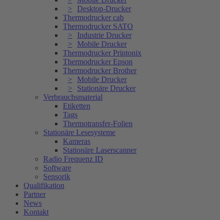
Desktop-Drucker
Thermodrucker cab
Thermodrucker SATO
Industrie Drucker
Mobile Drucker
Thermodrucker Printonix
Thermodrucker Epson
Thermodrucker Brother
Mobile Drucker
Stationäre Drucker
Verbrauchsmaterial
Etiketten
Tags
Thermotransfer-Folien
Stationäre Lesesysteme
Kameras
Stationäre Laserscanner
Radio Frequenz ID
Software
Sensorik
Qualifikation
Partner
News
Kontakt