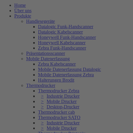
Home
Über uns
Produkte
Handlesegeräte
Datalogic Funk-Handscanner
Datalogic Kabelscanner
Honeywell Funk-Handscanner
Honeywell Kabelscanner
Zebra Funk-Handscanner
Präsentationsscanner
Mobile Datenerfassung
Zebra Kabelscanner
Mobile Datenerfassung Datalogic
Mobile Datenerfassung Zebra
Halterungen Brodit
Thermodrucker
Thermodrucker Zebra
Industrie Drucker
Mobile Drucker
Desktop-Drucker
Thermodrucker cab
Thermodrucker SATO
Industrie Drucker
Mobile Drucker