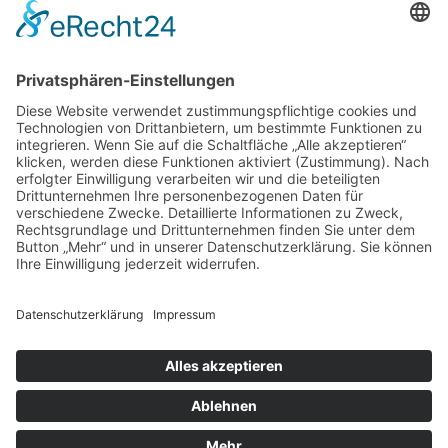
Menü
Home
Kontakt
AGB
Datenschutzerklärung
Impressum
Anschrift
BSI Vertriebs GmbH
Donaustraße 2A
64572 Büttelborn
Telefon: 00496152187370
Telefax: 004961521873727
E-Mail: info@bsivertrieb.de