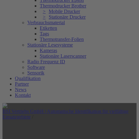
Thermodrucker Epson
Thermodrucker Brother
Mobile Drucker
Stationäre Drucker
Verbrauchsmaterial
Etiketten
Tags
Thermotransfer-Folien
Stationäre Lesesysteme
Kameras
Stationäre Laserscanner
Radio Frequenz ID
Software
Sensorik
Qualifikation
Partner
News
Kontakt
BSI Vertriebs GmbH | Automatische Identifikation für vielfältige
Einsatzgebiete
/