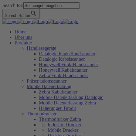
Search for:
Search Button
Home
Über uns
Produkte
Handlesegeräte
Datalogic Funk-Handscanner
Datalogic Kabelscanner
Honeywell Funk-Handscanner
Honeywell Kabelscanner
Zebra Funk-Handscanner
Präsentationsscanner
Mobile Datenerfassung
Zebra Kabelscanner
Mobile Datenerfassung Datalogic
Mobile Datenerfassung Zebra
Halterungen Brodit
Thermodrucker
Thermodrucker Zebra
Industrie Drucker
Mobile Drucker
Desktop-Drucker