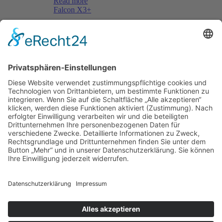
Read more
Falcon X3+
Menü
Home
Kontakt
AGB
Datenschutzerklärung
Impressum
Anschrift
BSI Vertriebs GmbH
Donaustraße 2A
64572 Büttelborn
Telefon: 00496152187370
Telefax: 004961521873727
E-Mail: info@bsivertrieb.de