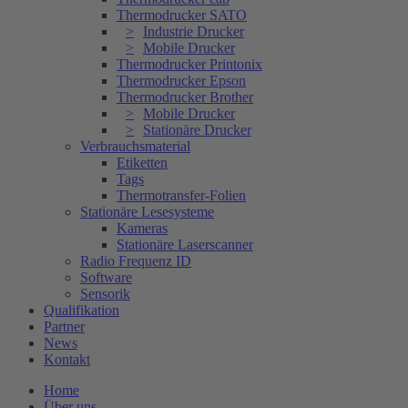
Thermodrucker SATO
Industrie Drucker
Mobile Drucker
Thermodrucker Printonix
Thermodrucker Epson
Thermodrucker Brother
Mobile Drucker
Stationäre Drucker
Verbrauchsmaterial
Etiketten
Tags
Thermotransfer-Folien
Stationäre Lesesysteme
Kameras
Stationäre Laserscanner
Radio Frequenz ID
Software
Sensorik
Qualifikation
Partner
News
Kontakt
Home
Über uns