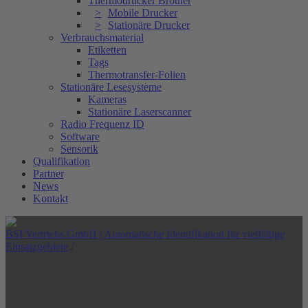
Thermodrucker Brother
Mobile Drucker
Stationäre Drucker
Verbrauchsmaterial
Etiketten
Tags
Thermotransfer-Folien
Stationäre Lesesysteme
Kameras
Stationäre Laserscanner
Radio Frequenz ID
Software
Sensorik
Qualifikation
Partner
News
Kontakt
BSI Vertriebs GmbH | Automatische Identifikation für vielfältige
Einsatzgebiete
/