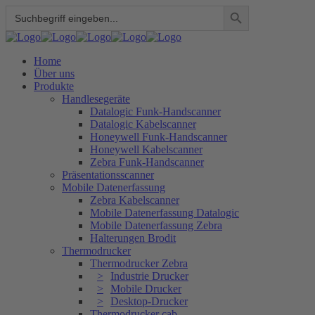
Search Button
Search
for:
Home
Über uns
Produkte
Handlesegeräte
Datalogic Funk-Handscanner
Datalogic Kabelscanner
Honeywell Funk-Handscanner
Honeywell Kabelscanner
Zebra Funk-Handscanner
Präsentationsscanner
Mobile Datenerfassung
Zebra Kabelscanner
Mobile Datenerfassung Datalogic
Mobile Datenerfassung Zebra
Halterungen Brodit
Thermodrucker
Thermodrucker Zebra
Industrie Drucker
Mobile Drucker
Desktop-Drucker
Thermodrucker cab