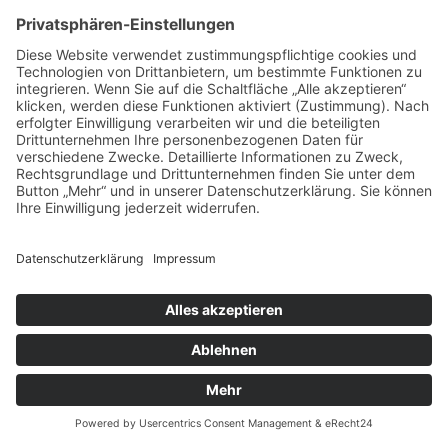
Menü
Home
Kontakt
AGB
Datenschutzerklärung
Impressum
Anschrift
BSI Vertriebs GmbH
Donaustraße 2A
64572 Büttelborn
Telefon: 00496152187370
Telefax: 004961521873727
E-Mail: info@bsivertrieb.de