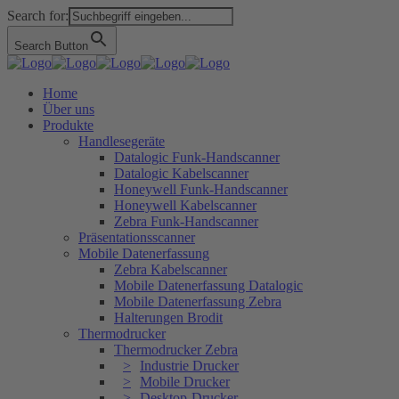
Search for:
Search Button
Home
Über uns
Produkte
Handlesegeräte
Datalogic Funk-Handscanner
Datalogic Kabelscanner
Honeywell Funk-Handscanner
Honeywell Kabelscanner
Zebra Funk-Handscanner
Präsentationsscanner
Mobile Datenerfassung
Zebra Kabelscanner
Mobile Datenerfassung Datalogic
Mobile Datenerfassung Zebra
Halterungen Brodit
Thermodrucker
Thermodrucker Zebra
Industrie Drucker
Mobile Drucker
Desktop-Drucker