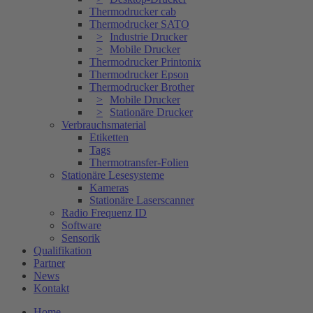
Thermodrucker cab
Thermodrucker SATO
Industrie Drucker
Mobile Drucker
Thermodrucker Printonix
Thermodrucker Epson
Thermodrucker Brother
Mobile Drucker
Stationäre Drucker
Verbrauchsmaterial
Etiketten
Tags
Thermotransfer-Folien
Stationäre Lesesysteme
Kameras
Stationäre Laserscanner
Radio Frequenz ID
Software
Sensorik
Qualifikation
Partner
News
Kontakt
Home