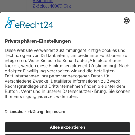
Read more
Z-Select 4000T Tag
Menü
Home
Kontakt
AGB
Datenschutzerklärung
Impressum
Anschrift
BSI Vertriebs GmbH
Donaustraße 2A
64572 Büttelborn
Telefon: 00496152187370
Telefax: 004961521873727
E-Mail: info@bsivertrieb.de