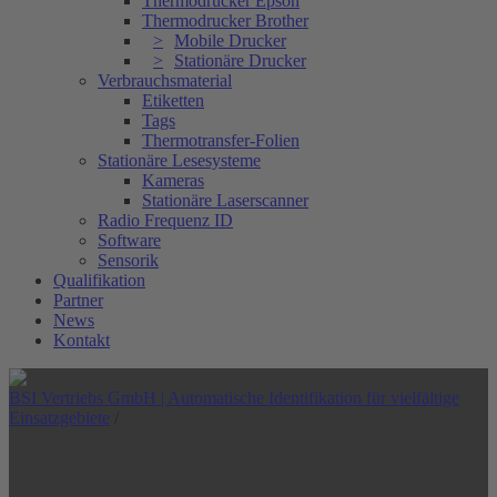
Thermodrucker Epson
Thermodrucker Brother
Mobile Drucker
Stationäre Drucker
Verbrauchsmaterial
Etiketten
Tags
Thermotransfer-Folien
Stationäre Lesesysteme
Kameras
Stationäre Laserscanner
Radio Frequenz ID
Software
Sensorik
Qualifikation
Partner
News
Kontakt
BSI Vertriebs GmbH | Automatische Identifikation für vielfältige
Einsatzgebiete
/