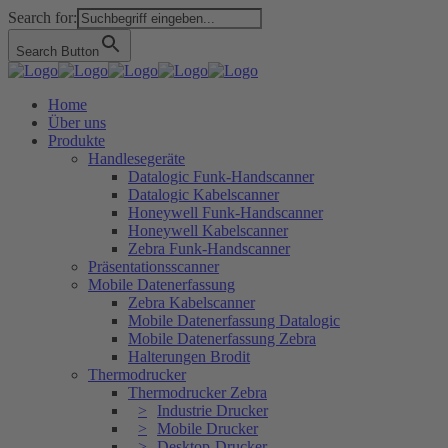
Search for:
Search Button
Home
Über uns
Produkte
Handlesegeräte
Datalogic Funk-Handscanner
Datalogic Kabelscanner
Honeywell Funk-Handscanner
Honeywell Kabelscanner
Zebra Funk-Handscanner
Präsentationsscanner
Mobile Datenerfassung
Zebra Kabelscanner
Mobile Datenerfassung Datalogic
Mobile Datenerfassung Zebra
Halterungen Brodit
Thermodrucker
Thermodrucker Zebra
Industrie Drucker
Mobile Drucker
Desktop-Drucker