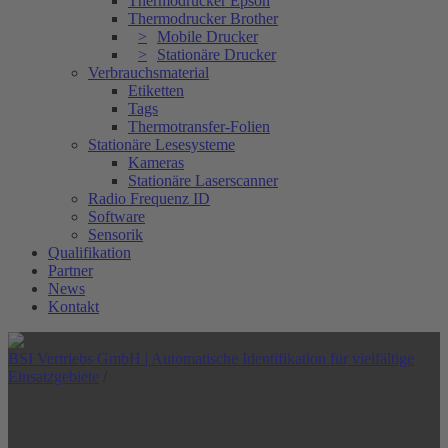
Thermodrucker Epson
Thermodrucker Brother
Mobile Drucker
Stationäre Drucker
Verbrauchsmaterial
Etiketten
Tags
Thermotransfer-Folien
Stationäre Lesesysteme
Kameras
Stationäre Laserscanner
Radio Frequenz ID
Software
Sensorik
Qualifikation
Partner
News
Kontakt
BSI Vertriebs GmbH | Automatische Identifikation für vielfältige
Einsatzgebiete
/