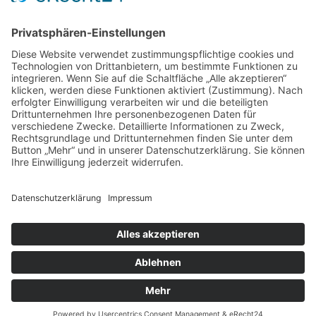
Menü
Home
Kontakt
AGB
Datenschutzerklärung
Impressum
Anschrift
BSI Vertriebs GmbH
Donaustraße 2A
64572 Büttelborn
Telefon: 00496152187370
Telefax: 004961521873727
E-Mail: info@bsivertrieb.de