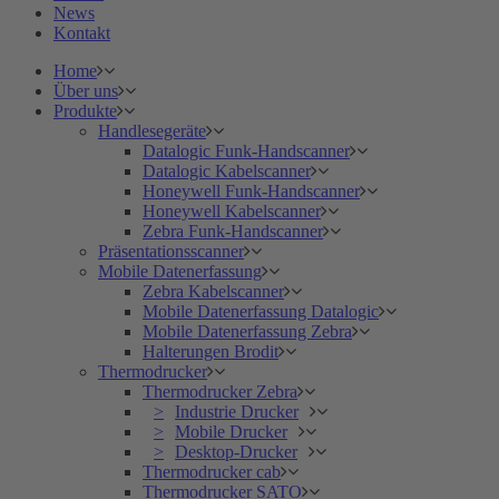
News
Kontakt
Home
Über uns
Produkte
Handlesegeräte
Datalogic Funk-Handscanner
Datalogic Kabelscanner
Honeywell Funk-Handscanner
Honeywell Kabelscanner
Zebra Funk-Handscanner
Präsentationsscanner
Mobile Datenerfassung
Zebra Kabelscanner
Mobile Datenerfassung Datalogic
Mobile Datenerfassung Zebra
Halterungen Brodit
Thermodrucker
Thermodrucker Zebra
Industrie Drucker
Mobile Drucker
Desktop-Drucker
Thermodrucker cab
Thermodrucker SATO