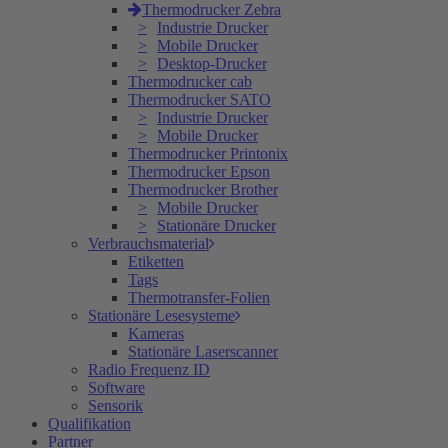
Thermodrucker Zebra
Industrie Drucker
Mobile Drucker
Desktop-Drucker
Thermodrucker cab
Thermodrucker SATO
Industrie Drucker
Mobile Drucker
Thermodrucker Printonix
Thermodrucker Epson
Thermodrucker Brother
Mobile Drucker
Stationäre Drucker
Verbrauchsmaterial
Etiketten
Tags
Thermotransfer-Folien
Stationäre Lesesysteme
Kameras
Stationäre Laserscanner
Radio Frequenz ID
Software
Sensorik
Qualifikation
Partner