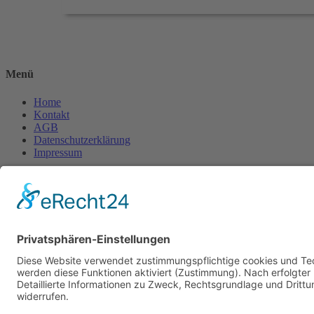
Menü
Home
Kontakt
AGB
Datenschutzerklärung
Impressum
Anschrift
BSI Vertriebs GmbH
Donaustraße 2A
64572 Büttelborn
Telefon: 00496152187370
Telefax: 004961521873727
E-Mail: info@bsivertrieb.de