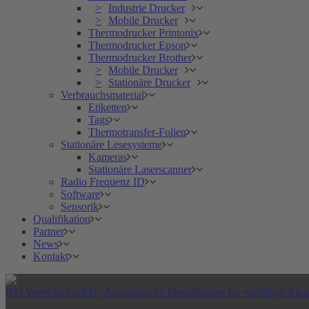
Industrie Drucker
Mobile Drucker
Thermodrucker Printonix
Thermodrucker Epson
Thermodrucker Brother
Mobile Drucker
Stationäre Drucker
Verbrauchsmaterial
Etiketten
Tags
Thermotransfer-Folien
Stationäre Lesesysteme
Kameras
Stationäre Laserscanner
Radio Frequenz ID
Software
Sensorik
Qualifikation
Partner
News
Kontakt
BSI Vertriebs GmbH | Automatische Identifikation für vielfältige Eins