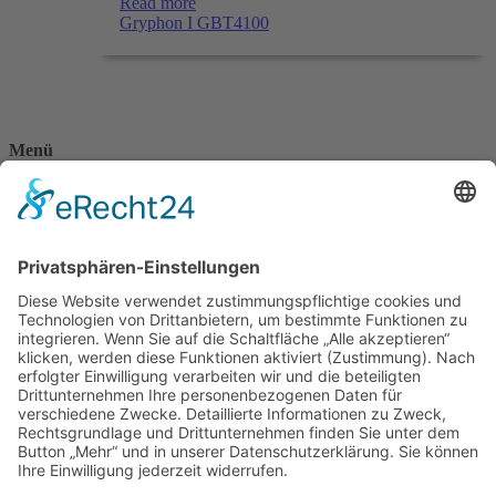
Read more
Gryphon I GBT4100
Menü
Home
Kontakt
AGB
Datenschutzerklärung
Impressum
Anschrift
BSI Vertriebs GmbH
Donaustraße 2A
64572 Büttelborn
Telefon: 00496152187370
Telefax: 004961521873727
E-Mail: info@bsivertrieb.de