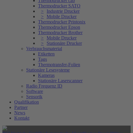
Thermodrucker cab
Thermodrucker SATO
Industrie Drucker
Mobile Drucker
Thermodrucker Printonix
Thermodrucker Epson
Thermodrucker Brother
Mobile Drucker
Stationäre Drucker
Verbrauchsmaterial
Etiketten
Tags
Thermotransfer-Folien
Stationäre Lesesysteme
Kameras
Stationäre Laserscanner
Radio Frequenz ID
Software
Sensorik
Qualifikation
Partner
News
Kontakt