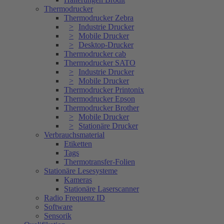
Thermodrucker
Thermodrucker Zebra
Industrie Drucker
Mobile Drucker
Desktop-Drucker
Thermodrucker cab
Thermodrucker SATO
Industrie Drucker
Mobile Drucker
Thermodrucker Printonix
Thermodrucker Epson
Thermodrucker Brother
Mobile Drucker
Stationäre Drucker
Verbrauchsmaterial
Etiketten
Tags
Thermotransfer-Folien
Stationäre Lesesysteme
Kameras
Stationäre Laserscanner
Radio Frequenz ID
Software
Sensorik