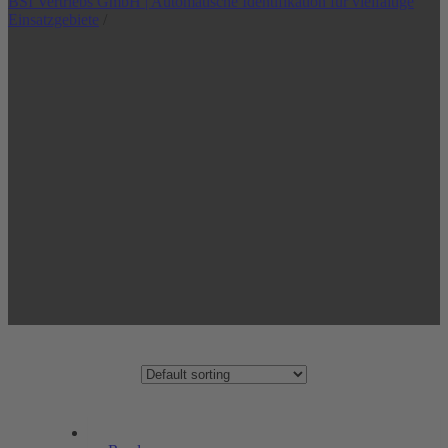
BSI Vertriebs GmbH | Automatische Identifikation für vielfältige
Einsatzgebiete
/