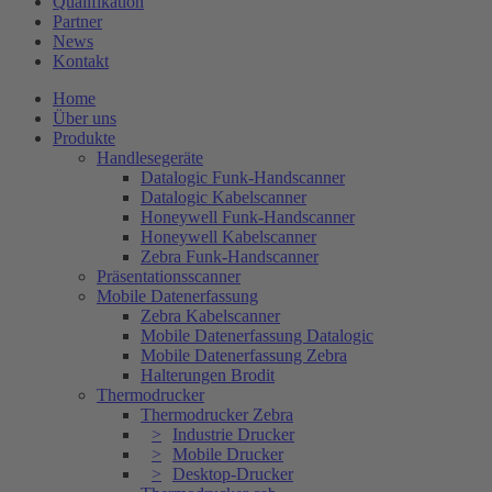
Qualifikation
Partner
News
Kontakt
Home
Über uns
Produkte
Handlesegeräte
Datalogic Funk-Handscanner
Datalogic Kabelscanner
Honeywell Funk-Handscanner
Honeywell Kabelscanner
Zebra Funk-Handscanner
Präsentationsscanner
Mobile Datenerfassung
Zebra Kabelscanner
Mobile Datenerfassung Datalogic
Mobile Datenerfassung Zebra
Halterungen Brodit
Thermodrucker
Thermodrucker Zebra
Industrie Drucker
Mobile Drucker
Desktop-Drucker