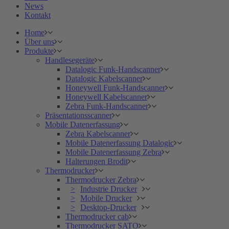
News
Kontakt
Home
Über uns
Produkte
Handlesegeräte
Datalogic Funk-Handscanner
Datalogic Kabelscanner
Honeywell Funk-Handscanner
Honeywell Kabelscanner
Zebra Funk-Handscanner
Präsentationsscanner
Mobile Datenerfassung
Zebra Kabelscanner
Mobile Datenerfassung Datalogic
Mobile Datenerfassung Zebra
Halterungen Brodit
Thermodrucker
Thermodrucker Zebra
Industrie Drucker
Mobile Drucker
Desktop-Drucker
Thermodrucker cab
Thermodrucker SATO