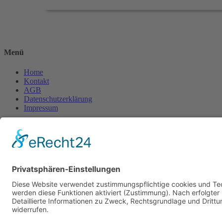
Menü
Home
Kontakt
AGB
Datenschutzerklärung
Impressum
Anschrift
BSI Vertriebs GmbH
Donaustraße 2A
64572 Büttelborn
Telefon: 00496152187370
Telefax: 004961521873727
E-Mail: info@bsivertrieb.de