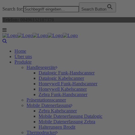
Search for:
Search Button
Telefon: 00496152187370
Home
Über uns
Produkte
Handlesegeräte
Datalogic Funk-Handscanner
Datalogic Kabelscanner
Honeywell Funk-Handscanner
Honeywell Kabelscanner
Zebra Funk-Handscanner
Präsentationsscanner
Mobile Datenerfassung
Zebra Kabelscanner
Mobile Datenerfassung Datalogic
Mobile Datenerfassung Zebra
Halterungen Brodit
Thermodrucker