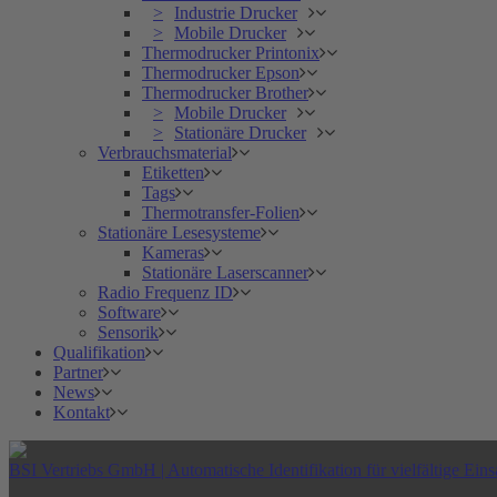
Industrie Drucker
Mobile Drucker
Thermodrucker Printonix
Thermodrucker Epson
Thermodrucker Brother
Mobile Drucker
Stationäre Drucker
Verbrauchsmaterial
Etiketten
Tags
Thermotransfer-Folien
Stationäre Lesesysteme
Kameras
Stationäre Laserscanner
Radio Frequenz ID
Software
Sensorik
Qualifikation
Partner
News
Kontakt
BSI Vertriebs GmbH | Automatische Identifikation für vielfältige Eins