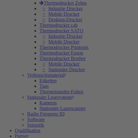
Thermodrucker Zebra
Industrie Drucker
Mobile Drucker
Desktop-Drucker
Thermodrucker cab
Thermodrucker SATO
Industrie Drucker
Mobile Drucker
Thermodrucker Printonix
Thermodrucker Epson
Thermodrucker Brother
Mobile Drucker
Stationäre Drucker
Verbrauchsmaterial
Etiketten
Tags
Thermotransfer-Folien
Stationäre Lesesysteme
Kameras
Stationäre Laserscanner
Radio Frequenz ID
Software
Sensorik
Qualifikation
Partner