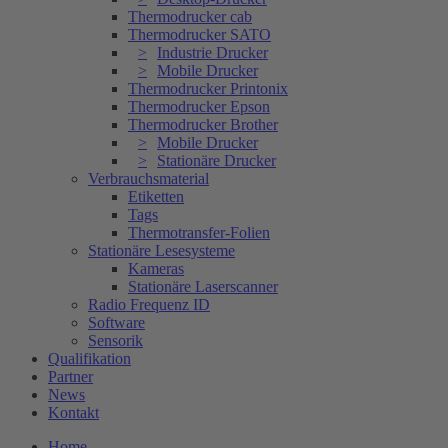
Thermodrucker cab
Thermodrucker SATO
Industrie Drucker
Mobile Drucker
Thermodrucker Printonix
Thermodrucker Epson
Thermodrucker Brother
Mobile Drucker
Stationäre Drucker
Verbrauchsmaterial
Etiketten
Tags
Thermotransfer-Folien
Stationäre Lesesysteme
Kameras
Stationäre Laserscanner
Radio Frequenz ID
Software
Sensorik
Qualifikation
Partner
News
Kontakt
Home