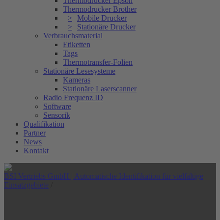
Thermodrucker Epson
Thermodrucker Brother
Mobile Drucker
Stationäre Drucker
Verbrauchsmaterial
Etiketten
Tags
Thermotransfer-Folien
Stationäre Lesesysteme
Kameras
Stationäre Laserscanner
Radio Frequenz ID
Software
Sensorik
Qualifikation
Partner
News
Kontakt
BSI Vertriebs GmbH | Automatische Identifikation für vielfältige
Einsatzgebiete
/