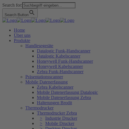
Search for:
Search Button
Home
Über uns
Produkte
Handlesegeräte
Datalogic Funk-Handscanner
Datalogic Kabelscanner
Honeywell Funk-Handscanner
Honeywell Kabelscanner
Zebra Funk-Handscanner
Präsentationsscanner
Mobile Datenerfassung
Zebra Kabelscanner
Mobile Datenerfassung Datalogic
Mobile Datenerfassung Zebra
Halterungen Brodit
Thermodrucker
Thermodrucker Zebra
Industrie Drucker
Mobile Drucker
Desktop-Drucker