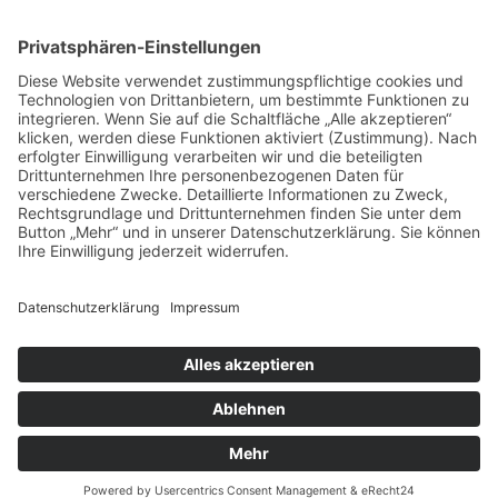
Menü
Home
Kontakt
AGB
Datenschutzerklärung
Impressum
Anschrift
BSI Vertriebs GmbH
Donaustraße 2A
64572 Büttelborn
Telefon: 00496152187370
Telefax: 004961521873727
E-Mail: info@bsivertrieb.de