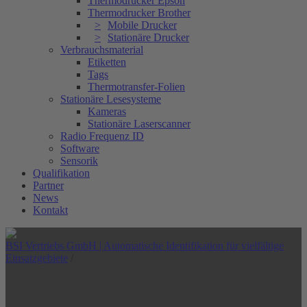
Thermodrucker Epson
Thermodrucker Brother
Mobile Drucker
Stationäre Drucker
Verbrauchsmaterial
Etiketten
Tags
Thermotransfer-Folien
Stationäre Lesesysteme
Kameras
Stationäre Laserscanner
Radio Frequenz ID
Software
Sensorik
Qualifikation
Partner
News
Kontakt
BSI Vertriebs GmbH | Automatische Identifikation für vielfältige
Einsatzgebiete
/