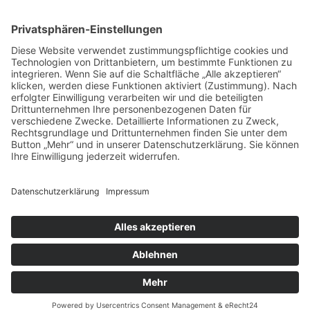
Menü
Home
Kontakt
AGB
Datenschutzerklärung
Impressum
Anschrift
BSI Vertriebs GmbH
Donaustraße 2A
64572 Büttelborn
Telefon: 00496152187370
Telefax: 004961521873727
E-Mail: info@bsivertrieb.de