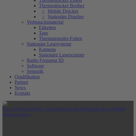
Thermodrucker Epson
Thermodrucker Brother
Mobile Drucker
Stationäre Drucker
Verbrauchsmaterial
Etiketten
Tags
Thermotransfer-Folien
Stationäre Lesesysteme
Kameras
Stationäre Laserscanner
Radio Frequenz ID
Software
Sensorik
Qualifikation
Partner
News
Kontakt
BSI Vertriebs GmbH | Automatische Identifikation für vielfältige
Einsatzgebiete
/