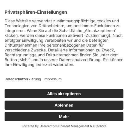
Menü
Home
Kontakt
AGB
Datenschutzerklärung
Impressum
Anschrift
BSI Vertriebs GmbH
Donaustraße 2A
64572 Büttelborn
Telefon: 00496152187370
Telefax: 004961521873727
E-Mail: info@bsivertrieb.de