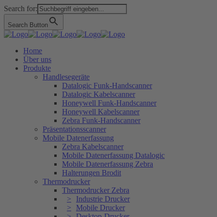
Search for:
Search Button
Home
Über uns
Produkte
Handlesegeräte
Datalogic Funk-Handscanner
Datalogic Kabelscanner
Honeywell Funk-Handscanner
Honeywell Kabelscanner
Zebra Funk-Handscanner
Präsentationsscanner
Mobile Datenerfassung
Zebra Kabelscanner
Mobile Datenerfassung Datalogic
Mobile Datenerfassung Zebra
Halterungen Brodit
Thermodrucker
Thermodrucker Zebra
Industrie Drucker
Mobile Drucker
Desktop-Drucker