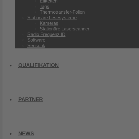
Etiketten
Tags
Thermotransfer-Folien
Stationäre Lesesysteme
Kameras
Stationäre Laserscanner
Radio Frequenz ID
Software
Sensorik
QUALIFIKATION
PARTNER
NEWS