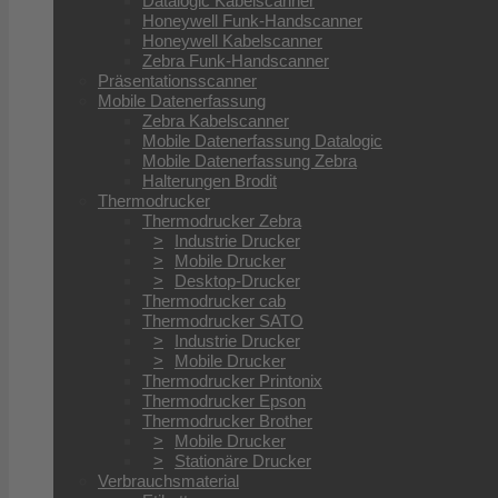
Datalogic Kabelscanner
Honeywell Funk-Handscanner
Honeywell Kabelscanner
Zebra Funk-Handscanner
Präsentationsscanner
Mobile Datenerfassung
Zebra Kabelscanner
Mobile Datenerfassung Datalogic
Mobile Datenerfassung Zebra
Halterungen Brodit
Thermodrucker
Thermodrucker Zebra
Industrie Drucker
Mobile Drucker
Desktop-Drucker
Thermodrucker cab
Thermodrucker SATO
Industrie Drucker
Mobile Drucker
Thermodrucker Printonix
Thermodrucker Epson
Thermodrucker Brother
Mobile Drucker
Stationäre Drucker
Verbrauchsmaterial