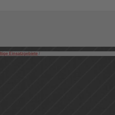
ltige Einsatzgebiete
/