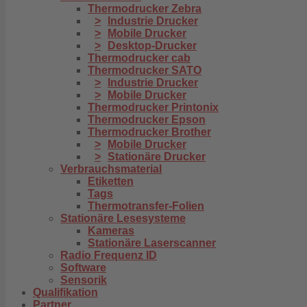
Thermodrucker Zebra
Industrie Drucker
Mobile Drucker
Desktop-Drucker
Thermodrucker cab
Thermodrucker SATO
Industrie Drucker
Mobile Drucker
Thermodrucker Printonix
Thermodrucker Epson
Thermodrucker Brother
Mobile Drucker
Stationäre Drucker
Verbrauchsmaterial
Etiketten
Tags
Thermotransfer-Folien
Stationäre Lesesysteme
Kameras
Stationäre Laserscanner
Radio Frequenz ID
Software
Sensorik
Qualifikation
Partner