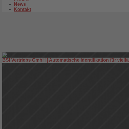
News
Kontakt
BSI Vertriebs GmbH | Automatische Identifikation für vielfä