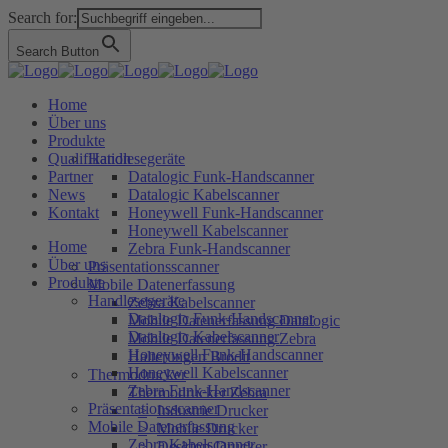
Search for:
Search Button
Home
Über uns
Produkte
Qualifikation
Handlesegeräte
Partner
Datalogic Funk-Handscanner
News
Datalogic Kabelscanner
Kontakt
Honeywell Funk-Handscanner
Honeywell Kabelscanner
Home
Zebra Funk-Handscanner
Über uns
Präsentationsscanner
Produkte
Mobile Datenerfassung
Handlesegeräte
Zebra Kabelscanner
Datalogic Funk-Handscanner
Mobile Datenerfassung Datalogic
Datalogic Kabelscanner
Mobile Datenerfassung Zebra
Honeywell Funk-Handscanner
Halterungen Brodit
Honeywell Kabelscanner
Thermodrucker
Zebra Funk-Handscanner
Thermodrucker Zebra
Präsentationsscanner
Industrie Drucker
Mobile Datenerfassung
Mobile Drucker
Zebra Kabelscanner
Desktop-Drucker