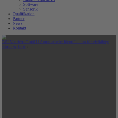
Software
Sensorik
Qualifikation
Partner
News
Kontakt
BSI Vertriebs GmbH | Automatische Identifikation für vielfältige
Einsatzgebiete
/