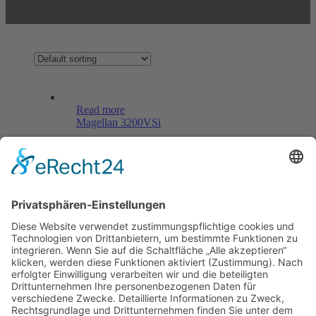
Read more
Magellan 3200VSi
Menü
Home
Kontakt
AGB
Datenschutzerklärung
Impressum
Anschrift