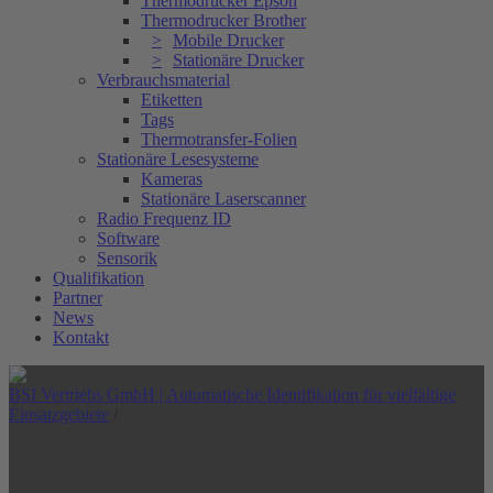
Thermodrucker Epson
Thermodrucker Brother
Mobile Drucker
Stationäre Drucker
Verbrauchsmaterial
Etiketten
Tags
Thermotransfer-Folien
Stationäre Lesesysteme
Kameras
Stationäre Laserscanner
Radio Frequenz ID
Software
Sensorik
Qualifikation
Partner
News
Kontakt
BSI Vertriebs GmbH | Automatische Identifikation für vielfältige
Einsatzgebiete
/