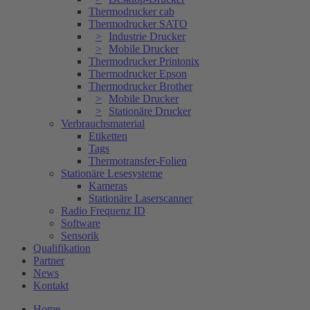
Thermodrucker cab
Thermodrucker SATO
Industrie Drucker
Mobile Drucker
Thermodrucker Printonix
Thermodrucker Epson
Thermodrucker Brother
Mobile Drucker
Stationäre Drucker
Verbrauchsmaterial
Etiketten
Tags
Thermotransfer-Folien
Stationäre Lesesysteme
Kameras
Stationäre Laserscanner
Radio Frequenz ID
Software
Sensorik
Qualifikation
Partner
News
Kontakt
Home