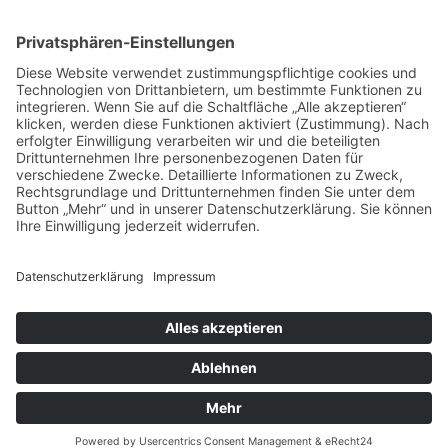
Menü
Home
Kontakt
AGB
Datenschutzerklärung
Impressum
Anschrift
BSI Vertriebs GmbH
Donaustraße 2A
64572 Büttelborn
Telefon: 00496152187370
Telefax: 004961521873727
E-Mail: info@bsivertrieb.de
bsivertrieb.de
© 2025 BSI Vertriebs GmbH | Alle Rechte vorbehalten