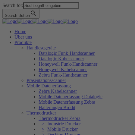
Search for:
Search Button
Home
Über uns
Produkte
Handlesegeräte
Datalogic Funk-Handscanner
Datalogic Kabelscanner
Honeywell Funk-Handscanner
Honeywell Kabelscanner
Zebra Funk-Handscanner
Präsentationsscanner
Mobile Datenerfassung
Zebra Kabelscanner
Mobile Datenerfassung Datalogic
Mobile Datenerfassung Zebra
Halterungen Brodit
Thermodrucker
Thermodrucker Zebra
Industrie Drucker
Mobile Drucker
Desktop-Drucker