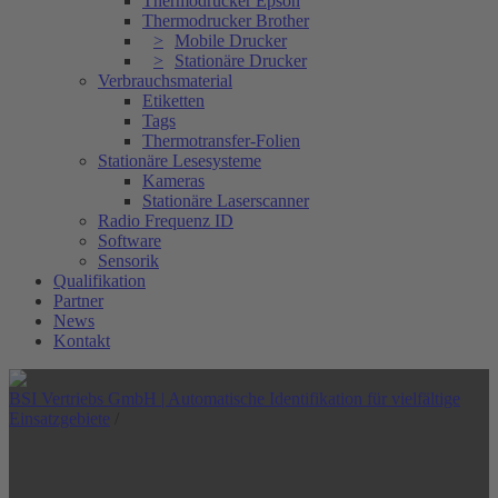
Thermodrucker Epson
Thermodrucker Brother
Mobile Drucker
Stationäre Drucker
Verbrauchsmaterial
Etiketten
Tags
Thermotransfer-Folien
Stationäre Lesesysteme
Kameras
Stationäre Laserscanner
Radio Frequenz ID
Software
Sensorik
Qualifikation
Partner
News
Kontakt
BSI Vertriebs GmbH | Automatische Identifikation für vielfältige
Einsatzgebiete
/