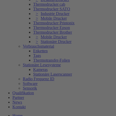
Thermodrucker cab
Thermodrucker SATO
Industrie Drucker
Mobile Drucker
Thermodrucker Printonix
Thermodrucker Epson
Thermodrucker Brother
Mobile Drucker
Stationäre Drucker
Verbrauchsmaterial
Etiketten
Tags
Thermotransfer-Folien
Stationäre Lesesysteme
Kameras
Stationäre Laserscanner
Radio Frequenz ID
Software
Sensorik
Qualifikation
Partner
News
Kontakt
Home