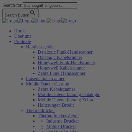
Search for:
Search Button
Home
Über uns
Produkte
Handlesegeräte
Datalogic Funk-Handscanner
Datalogic Kabelscanner
Honeywell Funk-Handscanner
Honeywell Kabelscanner
Zebra Funk-Handscanner
Präsentationsscanner
Mobile Datenerfassung
Zebra Kabelscanner
Mobile Datenerfassung Datalogic
Mobile Datenerfassung Zebra
Halterungen Brodit
Thermodrucker
Thermodrucker Zebra
Industrie Drucker
Mobile Drucker
Desktop-Drucker