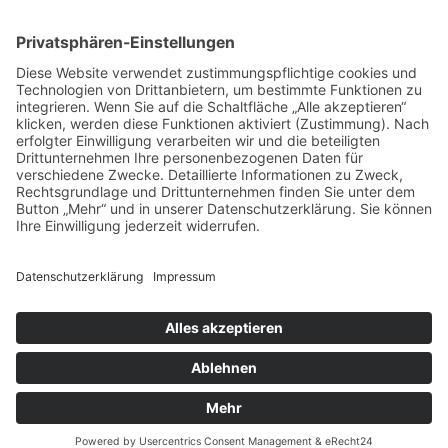
Menü
Home
Kontakt
AGB
Datenschutzerklärung
Impressum
Anschrift
BSI Vertriebs GmbH
Donaustraße 2A
64572 Büttelborn
Telefon: 00496152187370
Telefax: 004961521873727
E-Mail: info@bsivertrieb.de