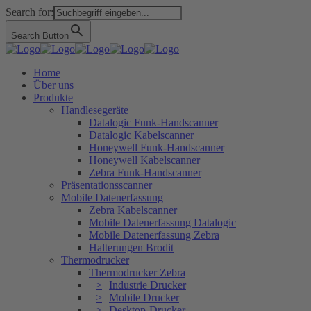
Search for:
Search Button
Home
Über uns
Produkte
Handlesegeräte
Datalogic Funk-Handscanner
Datalogic Kabelscanner
Honeywell Funk-Handscanner
Honeywell Kabelscanner
Zebra Funk-Handscanner
Präsentationsscanner
Mobile Datenerfassung
Zebra Kabelscanner
Mobile Datenerfassung Datalogic
Mobile Datenerfassung Zebra
Halterungen Brodit
Thermodrucker
Thermodrucker Zebra
Industrie Drucker
Mobile Drucker
Desktop-Drucker