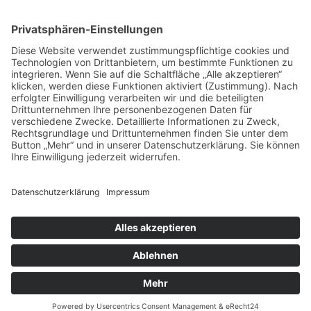
Menü
Home
Kontakt
AGB
Datenschutzerklärung
Impressum
Anschrift
BSI Vertriebs GmbH
Donaustraße 2A
64572 Büttelborn
Telefon: 00496152187370
Telefax: 004961521873727
E-Mail: info@bsivertrieb.de