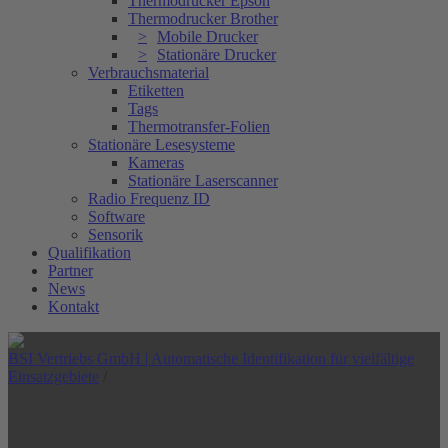
Thermodrucker Epson
Thermodrucker Brother
Mobile Drucker
Stationäre Drucker
Verbrauchsmaterial
Etiketten
Tags
Thermotransfer-Folien
Stationäre Lesesysteme
Kameras
Stationäre Laserscanner
Radio Frequenz ID
Software
Sensorik
Qualifikation
Partner
News
Kontakt
BSI Vertriebs GmbH | Automatische Identifikation für vielfältige
Einsatzgebiete
/