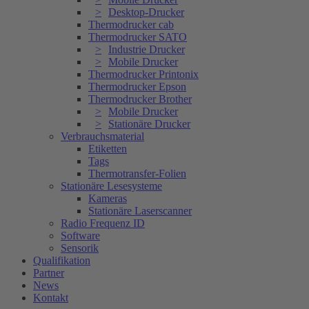
Desktop-Drucker
Thermodrucker cab
Thermodrucker SATO
Industrie Drucker
Mobile Drucker
Thermodrucker Printonix
Thermodrucker Epson
Thermodrucker Brother
Mobile Drucker
Stationäre Drucker
Verbrauchsmaterial
Etiketten
Tags
Thermotransfer-Folien
Stationäre Lesesysteme
Kameras
Stationäre Laserscanner
Radio Frequenz ID
Software
Sensorik
Qualifikation
Partner
News
Kontakt