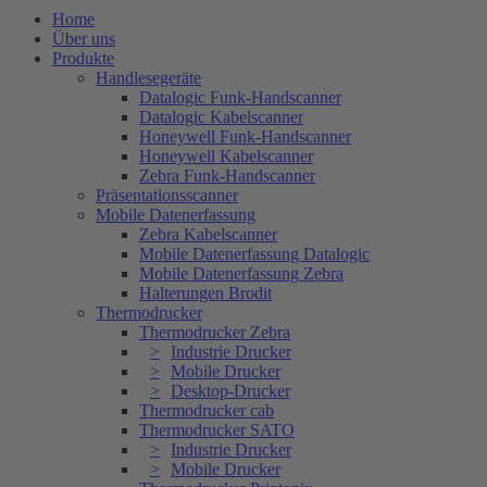
Home
Über uns
Produkte
Handlesegeräte
Datalogic Funk-Handscanner
Datalogic Kabelscanner
Honeywell Funk-Handscanner
Honeywell Kabelscanner
Zebra Funk-Handscanner
Präsentationsscanner
Mobile Datenerfassung
Zebra Kabelscanner
Mobile Datenerfassung Datalogic
Mobile Datenerfassung Zebra
Halterungen Brodit
Thermodrucker
Thermodrucker Zebra
Industrie Drucker
Mobile Drucker
Desktop-Drucker
Thermodrucker cab
Thermodrucker SATO
Industrie Drucker
Mobile Drucker