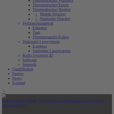
Thermodrucker Printonix
Thermodrucker Epson
Thermodrucker Brother
Mobile Drucker
Stationäre Drucker
Verbrauchsmaterial
Etiketten
Tags
Thermotransfer-Folien
Stationäre Lesesysteme
Kameras
Stationäre Laserscanner
Radio Frequenz ID
Software
Sensorik
Qualifikation
Partner
News
Kontakt
BSI Vertriebs GmbH | Automatische Identifikation für vielfältige
Einsatzgebiete
/