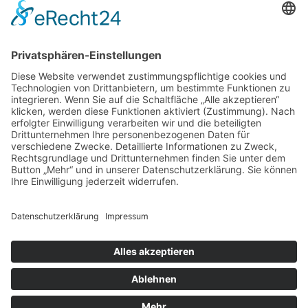
Menü
Home
Kontakt
AGB
Datenschutzerklärung
Impressum
Anschrift
BSI Vertriebs GmbH
Donaustraße 2A
64572 Büttelborn
Telefon: 00496152187370
Telefax: 004961521873727
E-Mail: info@bsivertrieb.de