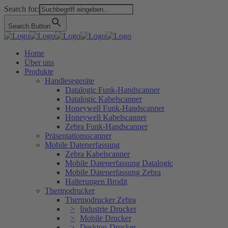
Search for:
Search Button
Home
Über uns
Produkte
Handlesegeräte
Datalogic Funk-Handscanner
Datalogic Kabelscanner
Honeywell Funk-Handscanner
Honeywell Kabelscanner
Zebra Funk-Handscanner
Präsentationsscanner
Mobile Datenerfassung
Zebra Kabelscanner
Mobile Datenerfassung Datalogic
Mobile Datenerfassung Zebra
Halterungen Brodit
Thermodrucker
Thermodrucker Zebra
Industrie Drucker
Mobile Drucker
Desktop-Drucker