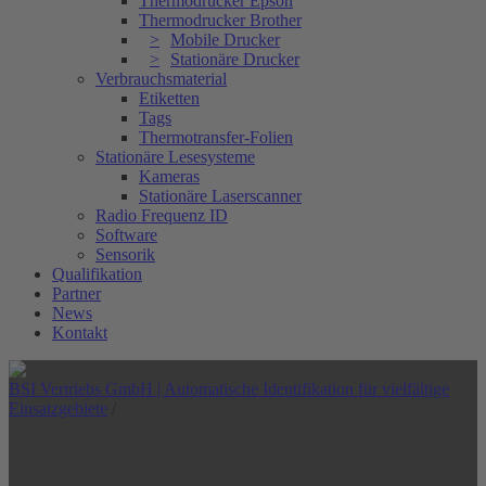
Thermodrucker Epson
Thermodrucker Brother
Mobile Drucker
Stationäre Drucker
Verbrauchsmaterial
Etiketten
Tags
Thermotransfer-Folien
Stationäre Lesesysteme
Kameras
Stationäre Laserscanner
Radio Frequenz ID
Software
Sensorik
Qualifikation
Partner
News
Kontakt
BSI Vertriebs GmbH | Automatische Identifikation für vielfältige
Einsatzgebiete
/