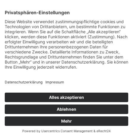
Menü
Home
Kontakt
AGB
Datenschutzerklärung
Impressum
Anschrift
BSI Vertriebs GmbH
Donaustraße 2A
64572 Büttelborn
Telefon: 00496152187370
Telefax: 004961521873727
E-Mail: info@bsivertrieb.de