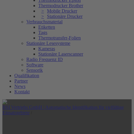
Thermodrucker Epson
Thermodrucker Brother
Mobile Drucker
Stationäre Drucker
Verbrauchsmaterial
Etiketten
Tags
Thermotransfer-Folien
Stationäre Lesesysteme
Kameras
Stationäre Laserscanner
Radio Frequenz ID
Software
Sensorik
Qualifikation
Partner
News
Kontakt
BSI Vertriebs GmbH | Automatische Identifikation für vielfältige
Einsatzgebiete
/