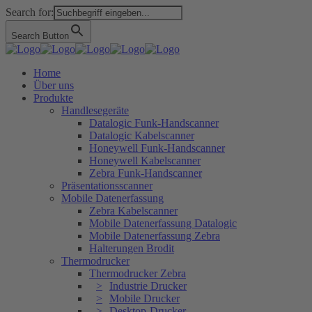
Search for:
Search Button
Home
Über uns
Produkte
Handlesegeräte
Datalogic Funk-Handscanner
Datalogic Kabelscanner
Honeywell Funk-Handscanner
Honeywell Kabelscanner
Zebra Funk-Handscanner
Präsentationsscanner
Mobile Datenerfassung
Zebra Kabelscanner
Mobile Datenerfassung Datalogic
Mobile Datenerfassung Zebra
Halterungen Brodit
Thermodrucker
Thermodrucker Zebra
Industrie Drucker
Mobile Drucker
Desktop-Drucker