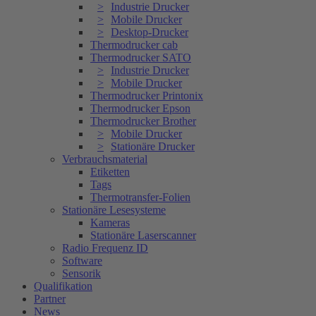
Industrie Drucker
Mobile Drucker
Desktop-Drucker
Thermodrucker cab
Thermodrucker SATO
Industrie Drucker
Mobile Drucker
Thermodrucker Printonix
Thermodrucker Epson
Thermodrucker Brother
Mobile Drucker
Stationäre Drucker
Verbrauchsmaterial
Etiketten
Tags
Thermotransfer-Folien
Stationäre Lesesysteme
Kameras
Stationäre Laserscanner
Radio Frequenz ID
Software
Sensorik
Qualifikation
Partner
News