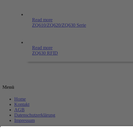
Read more
ZQ610/ZQ620/ZQ630 Serie
Read more
ZQ630 RFID
Menü
Home
Kontakt
AGB
Datenschutzerklärung
Impressum
Anschrift