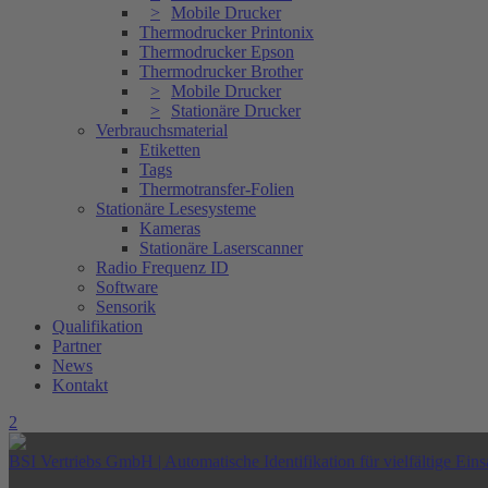
Mobile Drucker
Thermodrucker Printonix
Thermodrucker Epson
Thermodrucker Brother
Mobile Drucker
Stationäre Drucker
Verbrauchsmaterial
Etiketten
Tags
Thermotransfer-Folien
Stationäre Lesesysteme
Kameras
Stationäre Laserscanner
Radio Frequenz ID
Software
Sensorik
Qualifikation
Partner
News
Kontakt
BSI Vertriebs GmbH | Automatische Identifikation für vielfältige Eins