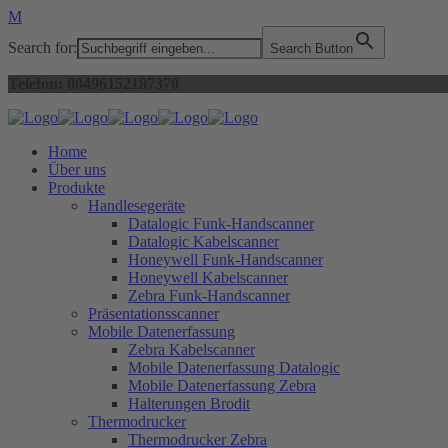
Search for:
Search Button
Telefon: 00496152187370
Home
Über uns
Produkte
Handlesegeräte
Datalogic Funk-Handscanner
Datalogic Kabelscanner
Honeywell Funk-Handscanner
Honeywell Kabelscanner
Zebra Funk-Handscanner
Präsentationsscanner
Mobile Datenerfassung
Zebra Kabelscanner
Mobile Datenerfassung Datalogic
Mobile Datenerfassung Zebra
Halterungen Brodit
Thermodrucker
Thermodrucker Zebra