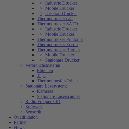
Industrie Drucker
Mobile Drucker
Desktop-Drucker
Thermodrucker cab
Thermodrucker SATO
Industrie Drucker
Mobile Drucker
Thermodrucker Printonix
Thermodrucker Epson
Thermodrucker Brother
Mobile Drucker
Stationäre Drucker
Verbrauchsmaterial
Etiketten
Tags
Thermotransfer-Folien
Stationäre Lesesysteme
Kameras
Stationäre Laserscanner
Radio Frequenz ID
Software
Sensorik
Qualifikation
Partner
News