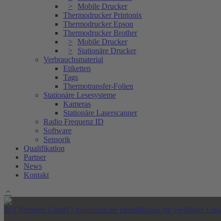
Mobile Drucker
Thermodrucker Printonix
Thermodrucker Epson
Thermodrucker Brother
Mobile Drucker
Stationäre Drucker
Verbrauchsmaterial
Etiketten
Tags
Thermotransfer-Folien
Stationäre Lesesysteme
Kameras
Stationäre Laserscanner
Radio Frequenz ID
Software
Sensorik
Qualifikation
Partner
News
Kontakt
BSI Vertriebs GmbH | Automatische Identifikation für vielfältige Eins