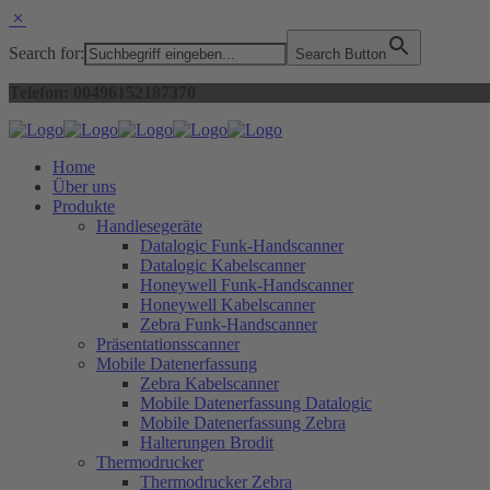
Search for:
Search Button
Telefon: 00496152187370
Home
Über uns
Produkte
Handlesegeräte
Datalogic Funk-Handscanner
Datalogic Kabelscanner
Honeywell Funk-Handscanner
Honeywell Kabelscanner
Zebra Funk-Handscanner
Präsentationsscanner
Mobile Datenerfassung
Zebra Kabelscanner
Mobile Datenerfassung Datalogic
Mobile Datenerfassung Zebra
Halterungen Brodit
Thermodrucker
Thermodrucker Zebra