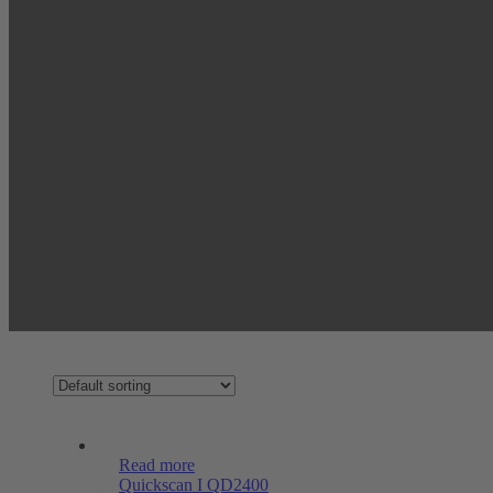
Read more
Quickscan I QD2400