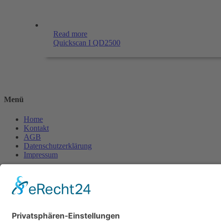
Read more
Quickscan I QD2500
Menü
Home
Kontakt
AGB
Datenschutzerklärung
Impressum
Anschrift
BSI Vertriebs GmbH
Donaustraße 2A
64572 Büttelborn