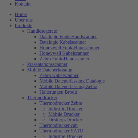
Kontakt
Home
Über uns
Produkte
Handlesegeräte
Datalogic Funk-Handscanner
Datalogic Kabelscanner
Honeywell Funk-Handscanner
Honeywell Kabelscanner
Zebra Funk-Handscanner
Präsentationsscanner
Mobile Datenerfassung
Zebra Kabelscanner
Mobile Datenerfassung Datalogic
Mobile Datenerfassung Zebra
Halterungen Brodit
Thermodrucker
Thermodrucker Zebra
Industrie Drucker
Mobile Drucker
Desktop-Drucker
Thermodrucker cab
Thermodrucker SATO
Industrie Drucker