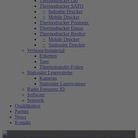
Thermodrucker cab
Thermodrucker SATO
Industrie Drucker
Mobile Drucker
Thermodrucker Printonix
Thermodrucker Epson
Thermodrucker Brother
Mobile Drucker
Stationäre Drucker
Verbrauchsmaterial
Etiketten
Tags
Thermotransfer-Folien
Stationäre Lesesysteme
Kameras
Stationäre Laserscanner
Radio Frequenz ID
Software
Sensorik
Qualifikation
Partner
News
Kontakt