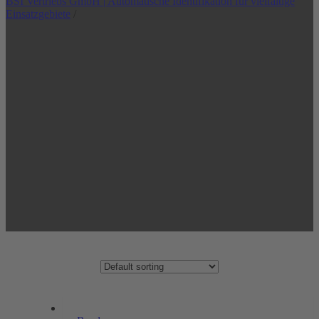
BSI Vertriebs GmbH | Automatische Identifikation für vielfältige
Einsatzgebiete
/