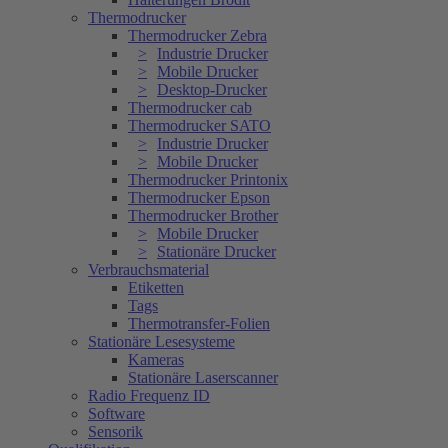
Thermodrucker
Thermodrucker Zebra
Industrie Drucker
Mobile Drucker
Desktop-Drucker
Thermodrucker cab
Thermodrucker SATO
Industrie Drucker
Mobile Drucker
Thermodrucker Printonix
Thermodrucker Epson
Thermodrucker Brother
Mobile Drucker
Stationäre Drucker
Verbrauchsmaterial
Etiketten
Tags
Thermotransfer-Folien
Stationäre Lesesysteme
Kameras
Stationäre Laserscanner
Radio Frequenz ID
Software
Sensorik