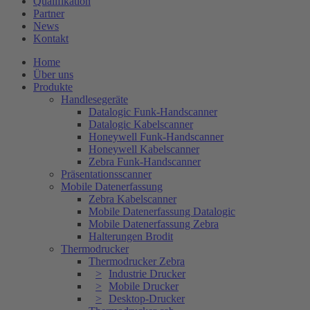
Qualifikation
Partner
News
Kontakt
Home
Über uns
Produkte
Handlesegeräte
Datalogic Funk-Handscanner
Datalogic Kabelscanner
Honeywell Funk-Handscanner
Honeywell Kabelscanner
Zebra Funk-Handscanner
Präsentationsscanner
Mobile Datenerfassung
Zebra Kabelscanner
Mobile Datenerfassung Datalogic
Mobile Datenerfassung Zebra
Halterungen Brodit
Thermodrucker
Thermodrucker Zebra
Industrie Drucker
Mobile Drucker
Desktop-Drucker