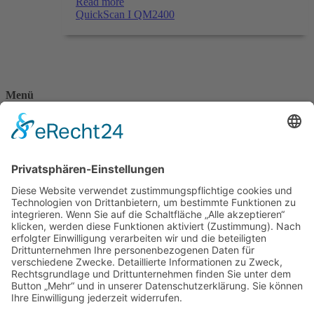
Read more
QuickScan I QM2400
Menü
Home
Kontakt
AGB
Datenschutzerklärung
Impressum
Anschrift
BSI Vertriebs GmbH
Donaustraße 2A
64572 Büttelborn
Telefon: 00496152187370
Telefax: 004961521873727
E-Mail: info@bsivertrieb.de