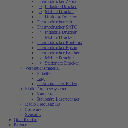
Thermodrucker Zebra
Industrie Drucker
Mobile Drucker
Desktop-Drucker
Thermodrucker cab
Thermodrucker SATO
Industrie Drucker
Mobile Drucker
Thermodrucker Printonix
Thermodrucker Epson
Thermodrucker Brother
Mobile Drucker
Stationäre Drucker
Verbrauchsmaterial
Etiketten
Tags
Thermotransfer-Folien
Stationäre Lesesysteme
Kameras
Stationäre Laserscanner
Radio Frequenz ID
Software
Sensorik
Qualifikation
Partner