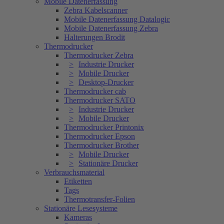
Mobile Datenerfassung
Zebra Kabelscanner
Mobile Datenerfassung Datalogic
Mobile Datenerfassung Zebra
Halterungen Brodit
Thermodrucker
Thermodrucker Zebra
Industrie Drucker
Mobile Drucker
Desktop-Drucker
Thermodrucker cab
Thermodrucker SATO
Industrie Drucker
Mobile Drucker
Thermodrucker Printonix
Thermodrucker Epson
Thermodrucker Brother
Mobile Drucker
Stationäre Drucker
Verbrauchsmaterial
Etiketten
Tags
Thermotransfer-Folien
Stationäre Lesesysteme
Kameras