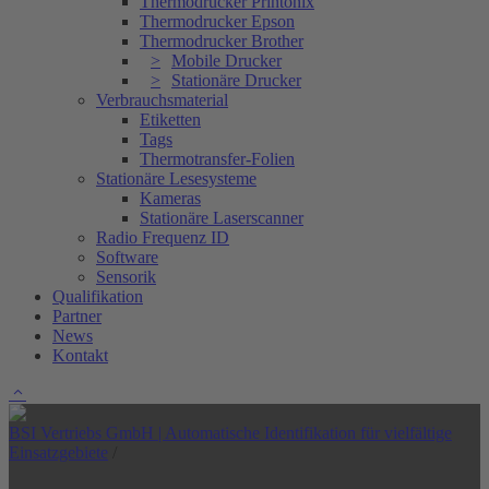
Thermodrucker Printonix
Thermodrucker Epson
Thermodrucker Brother
Mobile Drucker
Stationäre Drucker
Verbrauchsmaterial
Etiketten
Tags
Thermotransfer-Folien
Stationäre Lesesysteme
Kameras
Stationäre Laserscanner
Radio Frequenz ID
Software
Sensorik
Qualifikation
Partner
News
Kontakt
BSI Vertriebs GmbH | Automatische Identifikation für vielfältige
Einsatzgebiete
/