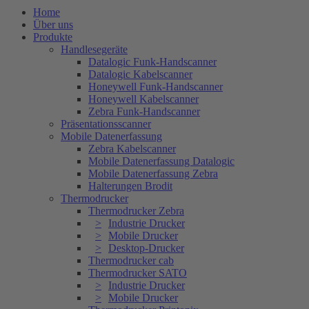
Home
Über uns
Produkte
Handlesegeräte
Datalogic Funk-Handscanner
Datalogic Kabelscanner
Honeywell Funk-Handscanner
Honeywell Kabelscanner
Zebra Funk-Handscanner
Präsentationsscanner
Mobile Datenerfassung
Zebra Kabelscanner
Mobile Datenerfassung Datalogic
Mobile Datenerfassung Zebra
Halterungen Brodit
Thermodrucker
Thermodrucker Zebra
Industrie Drucker
Mobile Drucker
Desktop-Drucker
Thermodrucker cab
Thermodrucker SATO
Industrie Drucker
Mobile Drucker