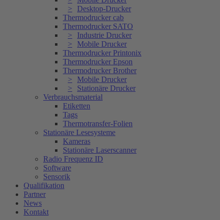
Desktop-Drucker
Thermodrucker cab
Thermodrucker SATO
Industrie Drucker
Mobile Drucker
Thermodrucker Printonix
Thermodrucker Epson
Thermodrucker Brother
Mobile Drucker
Stationäre Drucker
Verbrauchsmaterial
Etiketten
Tags
Thermotransfer-Folien
Stationäre Lesesysteme
Kameras
Stationäre Laserscanner
Radio Frequenz ID
Software
Sensorik
Qualifikation
Partner
News
Kontakt