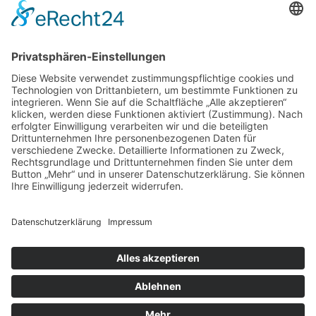
Menü
Home
Kontakt
AGB
Datenschutzerklärung
Impressum
Anschrift
BSI Vertriebs GmbH
Donaustraße 2A
64572 Büttelborn
Telefon: 00496152187370
Telefax: 004961521873727
E-Mail: info@bsivertrieb.de