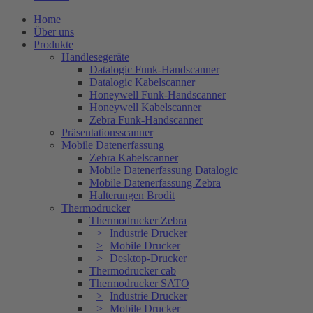
Home
Über uns
Produkte
Handlesegeräte
Datalogic Funk-Handscanner
Datalogic Kabelscanner
Honeywell Funk-Handscanner
Honeywell Kabelscanner
Zebra Funk-Handscanner
Präsentationsscanner
Mobile Datenerfassung
Zebra Kabelscanner
Mobile Datenerfassung Datalogic
Mobile Datenerfassung Zebra
Halterungen Brodit
Thermodrucker
Thermodrucker Zebra
Industrie Drucker
Mobile Drucker
Desktop-Drucker
Thermodrucker cab
Thermodrucker SATO
Industrie Drucker
Mobile Drucker