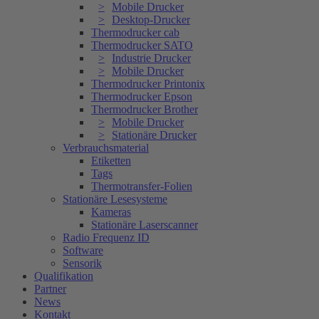
Mobile Drucker
Desktop-Drucker
Thermodrucker cab
Thermodrucker SATO
Industrie Drucker
Mobile Drucker
Thermodrucker Printonix
Thermodrucker Epson
Thermodrucker Brother
Mobile Drucker
Stationäre Drucker
Verbrauchsmaterial
Etiketten
Tags
Thermotransfer-Folien
Stationäre Lesesysteme
Kameras
Stationäre Laserscanner
Radio Frequenz ID
Software
Sensorik
Qualifikation
Partner
News
Kontakt