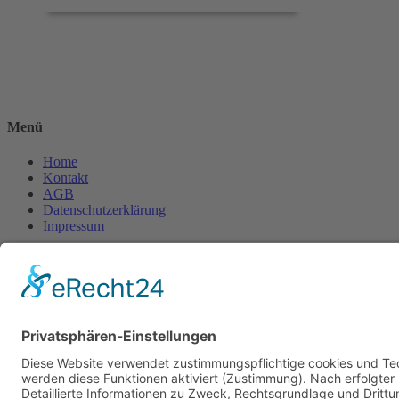
Menü
Home
Kontakt
AGB
Datenschutzerklärung
Impressum
Anschrift
BSI Vertriebs GmbH
Donaustraße 2A
64572 Büttelborn
Telefon: 00496152187370
Telefax: 004961521873727
E-Mail: info@bsivertrieb.de