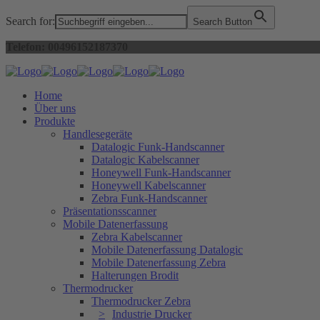
Search for:
Search Button
Telefon: 00496152187370
Home
Über uns
Produkte
Handlesegeräte
Datalogic Funk-Handscanner
Datalogic Kabelscanner
Honeywell Funk-Handscanner
Honeywell Kabelscanner
Zebra Funk-Handscanner
Präsentationsscanner
Mobile Datenerfassung
Zebra Kabelscanner
Mobile Datenerfassung Datalogic
Mobile Datenerfassung Zebra
Halterungen Brodit
Thermodrucker
Thermodrucker Zebra
Industrie Drucker