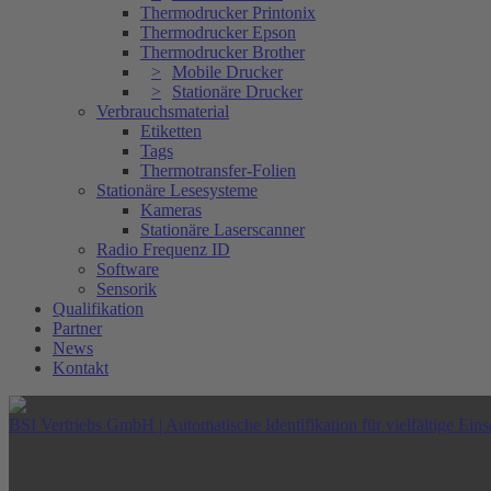
Thermodrucker Printonix
Thermodrucker Epson
Thermodrucker Brother
Mobile Drucker
Stationäre Drucker
Verbrauchsmaterial
Etiketten
Tags
Thermotransfer-Folien
Stationäre Lesesysteme
Kameras
Stationäre Laserscanner
Radio Frequenz ID
Software
Sensorik
Qualifikation
Partner
News
Kontakt
BSI Vertriebs GmbH | Automatische Identifikation für vielfältige Eins