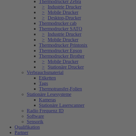
Thermodrucker Zebra
Industrie Drucker
Mobile Drucker
Desktop-Drucker
Thermodrucker cab
Thermodrucker SATO
Industrie Drucker
Mobile Drucker
Thermodrucker Printonix
Thermodrucker Epson
Thermodrucker Brother
Mobile Drucker
Stationäre Drucker
Verbrauchsmaterial
Etiketten
Tags
Thermotransfer-Folien
Stationäre Lesesysteme
Kameras
Stationäre Laserscanner
Radio Frequenz ID
Software
Sensorik
Qualifikation
Partner