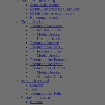
Mobile Datenerfassung
Zebra Kabelscanner
Mobile Datenerfassung Datalogic
Mobile Datenerfassung Zebra
Halterungen Brodit
Thermodrucker
Thermodrucker Zebra
Industrie Drucker
Mobile Drucker
Desktop-Drucker
Thermodrucker cab
Thermodrucker SATO
Industrie Drucker
Mobile Drucker
Thermodrucker Printonix
Thermodrucker Epson
Thermodrucker Brother
Mobile Drucker
Stationäre Drucker
Verbrauchsmaterial
Etiketten
Tags
Thermotransfer-Folien
Stationäre Lesesysteme
Kameras