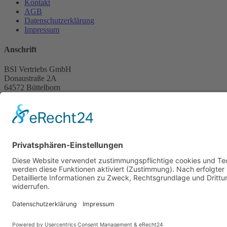
Kontakt
AGB
Datenschutzerklärung
Impressum
Anschrift
BSI Vertriebs GmbH
Donaustraße 2A
64572 Büttelborn
Telefon: 00496152187370
Telefax: 004961521873727
E-Mail: info@bsivertrieb.de
bsivertrieb.de