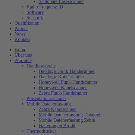
Stationäre Laserscanner
Radio Frequenz ID
Software
Sensorik
Qualifikation
Partner
News
Kontakt
Home
Über uns
Produkte
Handlesegeräte
Datalogic Funk-Handscanner
Datalogic Kabelscanner
Honeywell Funk-Handscanner
Honeywell Kabelscanner
Zebra Funk-Handscanner
Präsentationsscanner
Mobile Datenerfassung
Zebra Kabelscanner
Mobile Datenerfassung Datalogic
Mobile Datenerfassung Zebra
Halterungen Brodit
Thermodrucker