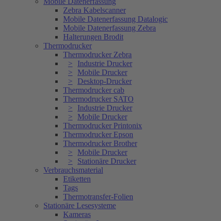
Mobile Datenerfassung
Zebra Kabelscanner
Mobile Datenerfassung Datalogic
Mobile Datenerfassung Zebra
Halterungen Brodit
Thermodrucker
Thermodrucker Zebra
Industrie Drucker
Mobile Drucker
Desktop-Drucker
Thermodrucker cab
Thermodrucker SATO
Industrie Drucker
Mobile Drucker
Thermodrucker Printonix
Thermodrucker Epson
Thermodrucker Brother
Mobile Drucker
Stationäre Drucker
Verbrauchsmaterial
Etiketten
Tags
Thermotransfer-Folien
Stationäre Lesesysteme
Kameras