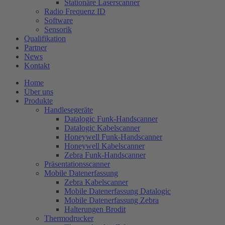
Stationäre Laserscanner
Radio Frequenz ID
Software
Sensorik
Qualifikation
Partner
News
Kontakt
Home
Über uns
Produkte
Handlesegeräte
Datalogic Funk-Handscanner
Datalogic Kabelscanner
Honeywell Funk-Handscanner
Honeywell Kabelscanner
Zebra Funk-Handscanner
Präsentationsscanner
Mobile Datenerfassung
Zebra Kabelscanner
Mobile Datenerfassung Datalogic
Mobile Datenerfassung Zebra
Halterungen Brodit
Thermodrucker