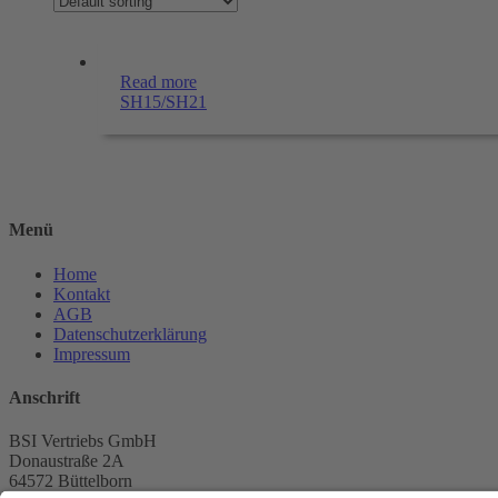
Read more
SH15/SH21
Menü
Home
Kontakt
AGB
Datenschutzerklärung
Impressum
Anschrift
BSI Vertriebs GmbH
Donaustraße 2A
64572 Büttelborn