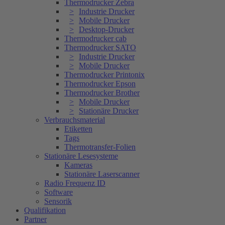
Thermodrucker Zebra
Industrie Drucker
Mobile Drucker
Desktop-Drucker
Thermodrucker cab
Thermodrucker SATO
Industrie Drucker
Mobile Drucker
Thermodrucker Printonix
Thermodrucker Epson
Thermodrucker Brother
Mobile Drucker
Stationäre Drucker
Verbrauchsmaterial
Etiketten
Tags
Thermotransfer-Folien
Stationäre Lesesysteme
Kameras
Stationäre Laserscanner
Radio Frequenz ID
Software
Sensorik
Qualifikation
Partner