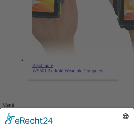
Read more
WS501 Android Wearable Computer
Menü
Home
Kontakt
AGB
Datenschutzerklärung