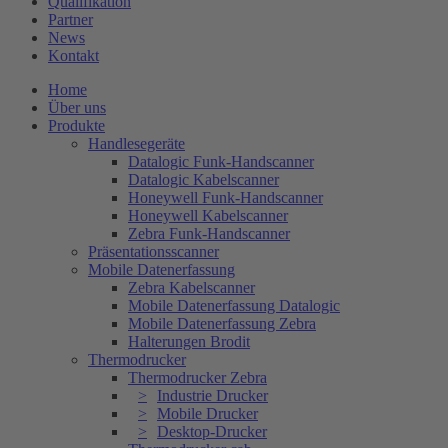
Qualifikation
Partner
News
Kontakt
Home
Über uns
Produkte
Handlesegeräte
Datalogic Funk-Handscanner
Datalogic Kabelscanner
Honeywell Funk-Handscanner
Honeywell Kabelscanner
Zebra Funk-Handscanner
Präsentationsscanner
Mobile Datenerfassung
Zebra Kabelscanner
Mobile Datenerfassung Datalogic
Mobile Datenerfassung Zebra
Halterungen Brodit
Thermodrucker
Thermodrucker Zebra
Industrie Drucker
Mobile Drucker
Desktop-Drucker