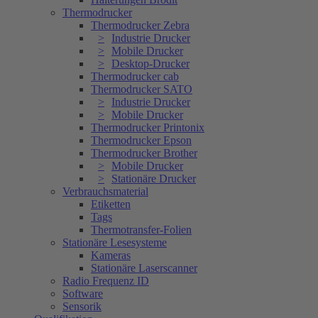
Thermodrucker
Thermodrucker Zebra
Industrie Drucker
Mobile Drucker
Desktop-Drucker
Thermodrucker cab
Thermodrucker SATO
Industrie Drucker
Mobile Drucker
Thermodrucker Printonix
Thermodrucker Epson
Thermodrucker Brother
Mobile Drucker
Stationäre Drucker
Verbrauchsmaterial
Etiketten
Tags
Thermotransfer-Folien
Stationäre Lesesysteme
Kameras
Stationäre Laserscanner
Radio Frequenz ID
Software
Sensorik