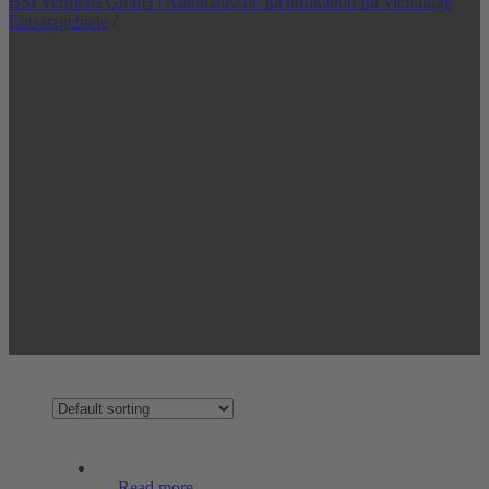
BSI Vertriebs GmbH | Automatische Identifikation für vielfältige
Einsatzgebiete
/
Read more