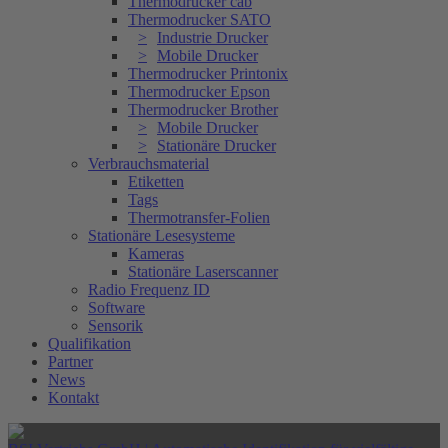
Thermodrucker cab
Thermodrucker SATO
Industrie Drucker
Mobile Drucker
Thermodrucker Printonix
Thermodrucker Epson
Thermodrucker Brother
Mobile Drucker
Stationäre Drucker
Verbrauchsmaterial
Etiketten
Tags
Thermotransfer-Folien
Stationäre Lesesysteme
Kameras
Stationäre Laserscanner
Radio Frequenz ID
Software
Sensorik
Qualifikation
Partner
News
Kontakt