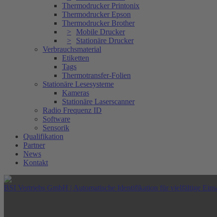
Thermodrucker Printonix
Thermodrucker Epson
Thermodrucker Brother
Mobile Drucker
Stationäre Drucker
Verbrauchsmaterial
Etiketten
Tags
Thermotransfer-Folien
Stationäre Lesesysteme
Kameras
Stationäre Laserscanner
Radio Frequenz ID
Software
Sensorik
Qualifikation
Partner
News
Kontakt
BSI Vertriebs GmbH | Automatische Identifikation für vielfältige Eins