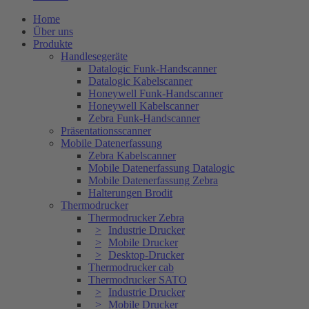
Home
Über uns
Produkte
Handlesegeräte
Datalogic Funk-Handscanner
Datalogic Kabelscanner
Honeywell Funk-Handscanner
Honeywell Kabelscanner
Zebra Funk-Handscanner
Präsentationsscanner
Mobile Datenerfassung
Zebra Kabelscanner
Mobile Datenerfassung Datalogic
Mobile Datenerfassung Zebra
Halterungen Brodit
Thermodrucker
Thermodrucker Zebra
Industrie Drucker
Mobile Drucker
Desktop-Drucker
Thermodrucker cab
Thermodrucker SATO
Industrie Drucker
Mobile Drucker