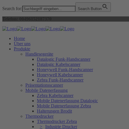
Search for:
Search Button
Telefon: 00496152187370
Home
Über uns
Produkte
Handlesegeräte
Datalogic Funk-Handscanner
Datalogic Kabelscanner
Honeywell Funk-Handscanner
Honeywell Kabelscanner
Zebra Funk-Handscanner
Präsentationsscanner
Mobile Datenerfassung
Zebra Kabelscanner
Mobile Datenerfassung Datalogic
Mobile Datenerfassung Zebra
Halterungen Brodit
Thermodrucker
Thermodrucker Zebra
Industrie Drucker