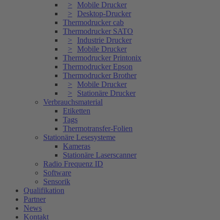
Mobile Drucker
Desktop-Drucker
Thermodrucker cab
Thermodrucker SATO
Industrie Drucker
Mobile Drucker
Thermodrucker Printonix
Thermodrucker Epson
Thermodrucker Brother
Mobile Drucker
Stationäre Drucker
Verbrauchsmaterial
Etiketten
Tags
Thermotransfer-Folien
Stationäre Lesesysteme
Kameras
Stationäre Laserscanner
Radio Frequenz ID
Software
Sensorik
Qualifikation
Partner
News
Kontakt