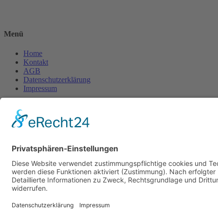
Menü
Home
Kontakt
AGB
Datenschutzerklärung
Impressum
Anschrift
BSI Vertriebs GmbH
Donaustraße 2A
64572 Büttelborn
Telefon: 00496152187370
Telefax: 004961521873727
E-Mail: info@bsivertrieb.de