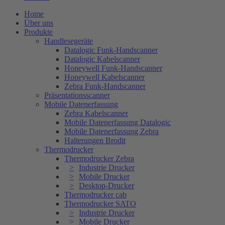
Home
Über uns
Produkte
Handlesegeräte
Datalogic Funk-Handscanner
Datalogic Kabelscanner
Honeywell Funk-Handscanner
Honeywell Kabelscanner
Zebra Funk-Handscanner
Präsentationsscanner
Mobile Datenerfassung
Zebra Kabelscanner
Mobile Datenerfassung Datalogic
Mobile Datenerfassung Zebra
Halterungen Brodit
Thermodrucker
Thermodrucker Zebra
Industrie Drucker
Mobile Drucker
Desktop-Drucker
Thermodrucker cab
Thermodrucker SATO
Industrie Drucker
Mobile Drucker