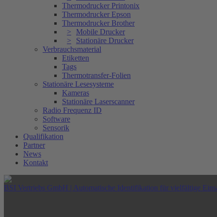
Thermodrucker Printonix
Thermodrucker Epson
Thermodrucker Brother
Mobile Drucker
Stationäre Drucker
Verbrauchsmaterial
Etiketten
Tags
Thermotransfer-Folien
Stationäre Lesesysteme
Kameras
Stationäre Laserscanner
Radio Frequenz ID
Software
Sensorik
Qualifikation
Partner
News
Kontakt
BSI Vertriebs GmbH | Automatische Identifikation für vielfältige Eins