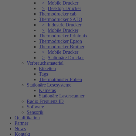
Mobile Drucker
Desktop-Drucker
Thermodrucker cab
Thermodrucker SATO
Industrie Drucker
Mobile Drucker
Thermodrucker Printonix
Thermodrucker Epson
Thermodrucker Brother
Mobile Drucker
Stationäre Drucker
Verbrauchsmaterial
Etiketten
Tags
Thermotransfer-Folien
Stationäre Lesesysteme
Kameras
Stationäre Laserscanner
Radio Frequenz ID
Software
Sensorik
Qualifikation
Partner
News
Kontakt