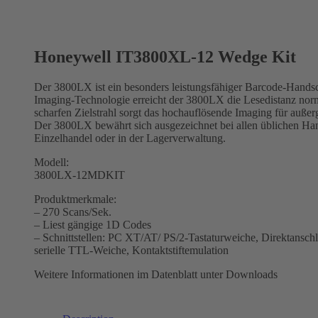
Honeywell IT3800XL-12 Wedge Kit
Der 3800LX ist ein besonders leistungsfähiger Barcode-Handsca
Imaging-Technologie erreicht der 3800LX die Lesedistanz norm
scharfen Zielstrahl sorgt das hochauflösende Imaging für außer
Der 3800LX bewährt sich ausgezeichnet bei allen üblichen H
Einzelhandel oder in der Lagerverwaltung.
Modell:
3800LX-12MDKIT
Produktmerkmale:
– 270 Scans/Sek.
– Liest gängige 1D Codes
– Schnittstellen: PC XT/AT/ PS/2-Tastaturweiche, Direktansch
serielle TTL-Weiche, Kontaktstiftemulation
Weitere Informationen im Datenblatt unter Downloads