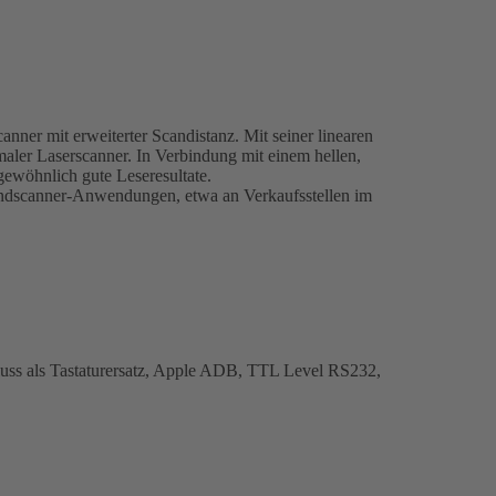
nner mit erweiterter Scandistanz. Mit seiner linearen
aler Laserscanner. In Verbindung mit einem hellen,
gewöhnlich gute Leseresultate.
andscanner-Anwendungen, etwa an Verkaufsstellen im
luss als Tastaturersatz, Apple ADB, TTL Level RS232,