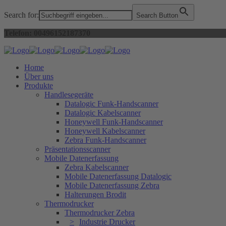
Search for:
Search Button
Telefon: 00496152187370
Home
Über uns
Produkte
Handlesegeräte
Datalogic Funk-Handscanner
Datalogic Kabelscanner
Honeywell Funk-Handscanner
Honeywell Kabelscanner
Zebra Funk-Handscanner
Präsentationsscanner
Mobile Datenerfassung
Zebra Kabelscanner
Mobile Datenerfassung Datalogic
Mobile Datenerfassung Zebra
Halterungen Brodit
Thermodrucker
Thermodrucker Zebra
Industrie Drucker