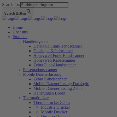
Search for:
Search Button
Home
Über uns
Produkte
Handlesegeräte
Datalogic Funk-Handscanner
Datalogic Kabelscanner
Honeywell Funk-Handscanner
Honeywell Kabelscanner
Zebra Funk-Handscanner
Präsentationsscanner
Mobile Datenerfassung
Zebra Kabelscanner
Mobile Datenerfassung Datalogic
Mobile Datenerfassung Zebra
Halterungen Brodit
Thermodrucker
Thermodrucker Zebra
Industrie Drucker
Mobile Drucker
Desktop-Drucker