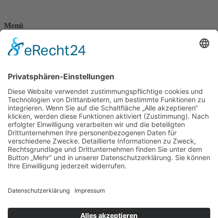
Menü
Home
Kontakt
AGB
Datenschutzerklärung
Impressum
Anschrift
BSI Vertriebs GmbH
Donaustraße 2A
64572 Büttelborn
Telefon: 00496152187370
Telefax: 004961521873727
E-Mail: info@bsivertrieb.de