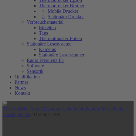
Thermodrucker Epson
Thermodrucker Brother
Mobile Drucker
Stationäre Drucker
Verbrauchsmaterial
Etiketten
Tags
Thermotransfer-Folien
Stationäre Lesesysteme
Kameras
Stationäre Laserscanner
Radio Frequenz ID
Software
Sensorik
Qualifikation
Partner
News
Kontakt
BSI Vertriebs GmbH | Automatische Identifikation für vielfältige
Einsatzgebiete
/
DS4608-DPE