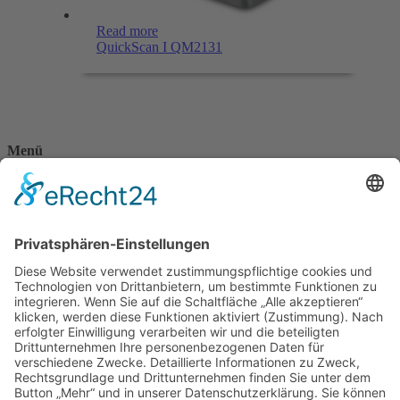
Read more
QuickScan I QM2131
Menü
Home
Kontakt
AGB
Datenschutzerklärung
Impressum
Anschrift
BSI Vertriebs GmbH
Donaustraße 2A
64572 Büttelborn
Telefon: 00496152187370
Telefax: 004961521873727