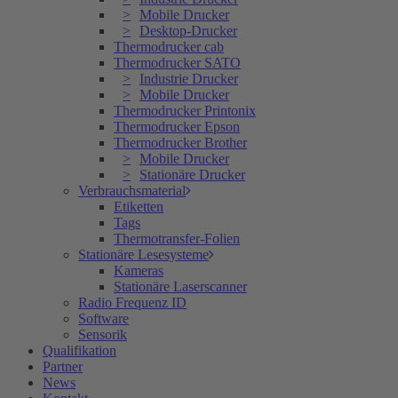
Mobile Drucker
Desktop-Drucker
Thermodrucker cab
Thermodrucker SATO
Industrie Drucker
Mobile Drucker
Thermodrucker Printonix
Thermodrucker Epson
Thermodrucker Brother
Mobile Drucker
Stationäre Drucker
Verbrauchsmaterial
Etiketten
Tags
Thermotransfer-Folien
Stationäre Lesesysteme
Kameras
Stationäre Laserscanner
Radio Frequenz ID
Software
Sensorik
Qualifikation
Partner
News