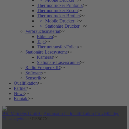
Mobile Drucker
Thermodrucker Printonix
Thermodrucker Epson
Thermodrucker Brother
Mobile Drucker
Stationäre Drucker
Verbrauchsmaterial
Etiketten
Tags
Thermotransfer-Folien
Stationäre Lesesysteme
Kameras
Stationäre Laserscanner
Radio Frequenz ID
Software
Sensorik
Qualifikation
Partner
News
Kontakt
BSI Vertriebs GmbH | Automatische Identifikation für vielfältige
Einsatzgebiete
/
RS507X