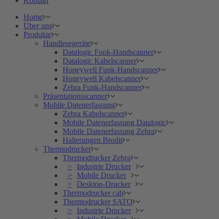
Kontakt
Home
Über uns
Produkte
Handlesegeräte
Datalogic Funk-Handscanner
Datalogic Kabelscanner
Honeywell Funk-Handscanner
Honeywell Kabelscanner
Zebra Funk-Handscanner
Präsentationsscanner
Mobile Datenerfassung
Zebra Kabelscanner
Mobile Datenerfassung Datalogic
Mobile Datenerfassung Zebra
Halterungen Brodit
Thermodrucker
Thermodrucker Zebra
Industrie Drucker
Mobile Drucker
Desktop-Drucker
Thermodrucker cab
Thermodrucker SATO
Industrie Drucker