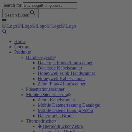
Search for:
Search Button
Home
Über uns
Produkte
Handlesegeräte
Datalogic Funk-Handscanner
Datalogic Kabelscanner
Honeywell Funk-Handscanner
Honeywell Kabelscanner
Zebra Funk-Handscanner
Präsentationsscanner
Mobile Datenerfassung
Zebra Kabelscanner
Mobile Datenerfassung Datalogic
Mobile Datenerfassung Zebra
Halterungen Brodit
Thermodrucker
Thermodrucker Zebra
Industrie Drucker