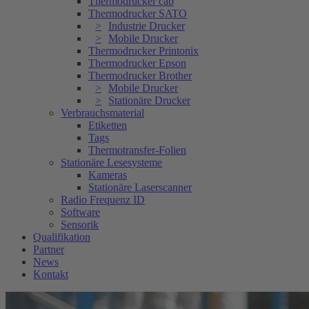
Thermodrucker cab
Thermodrucker SATO
Industrie Drucker
Mobile Drucker
Thermodrucker Printonix
Thermodrucker Epson
Thermodrucker Brother
Mobile Drucker
Stationäre Drucker
Verbrauchsmaterial
Etiketten
Tags
Thermotransfer-Folien
Stationäre Lesesysteme
Kameras
Stationäre Laserscanner
Radio Frequenz ID
Software
Sensorik
Qualifikation
Partner
News
Kontakt