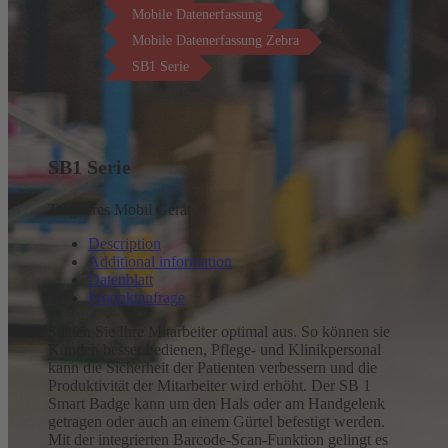
Mobile Datenerfassung
Mobile Datenerfassung Zebra
SB1 Serie
SB1 Serie
Tragbares Mobil Gerät
Description
Additional information
Datenblatt
Produktanfrage
Statten Sie Ihre Mitarbeiter optimal aus. So können sie
Kunden besser bedienen, Pflege- und Klinikpersonal
kann die Sicherheit der Patienten verbessern und die
Produktivität der Mitarbeiter wird erhöht. Der SB 1
Smart Badge kann um den Hals oder am Handgelenk
getragen oder auch an einem Gürtel befestigt werden.
Mit der integrierten Barcode-Scan-Funktion gelingt es