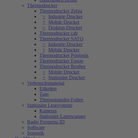
Thermodrucker
Thermodrucker Zebra
Industrie Drucker
Mobile Drucker
Desktop-Drucker
Thermodrucker cab
Thermodrucker SATO
Industrie Drucker
Mobile Drucker
Thermodrucker Printonix
Thermodrucker Epson
Thermodrucker Brother
Mobile Drucker
Stationäre Drucker
Verbrauchsmaterial
Etiketten
Tags
Thermotransfer-Folien
Stationäre Lesesysteme
Kameras
Stationäre Laserscanner
Radio Frequenz ID
Software
Sensorik