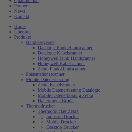
Qualifikation
Partner
News
Kontakt
Home
Über uns
Produkte
Handlesegeräte
Datalogic Funk-Handscanner
Datalogic Kabelscanner
Honeywell Funk-Handscanner
Honeywell Kabelscanner
Zebra Funk-Handscanner
Präsentationsscanner
Mobile Datenerfassung
Zebra Kabelscanner
Mobile Datenerfassung Datalogic
Mobile Datenerfassung Zebra
Halterungen Brodit
Thermodrucker
Thermodrucker Zebra
Industrie Drucker
Mobile Drucker
Desktop-Drucker