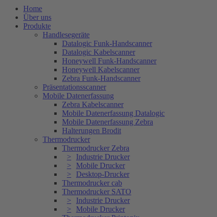
Home
Über uns
Produkte
Handlesegeräte
Datalogic Funk-Handscanner
Datalogic Kabelscanner
Honeywell Funk-Handscanner
Honeywell Kabelscanner
Zebra Funk-Handscanner
Präsentationsscanner
Mobile Datenerfassung
Zebra Kabelscanner
Mobile Datenerfassung Datalogic
Mobile Datenerfassung Zebra
Halterungen Brodit
Thermodrucker
Thermodrucker Zebra
Industrie Drucker
Mobile Drucker
Desktop-Drucker
Thermodrucker cab
Thermodrucker SATO
Industrie Drucker
Mobile Drucker