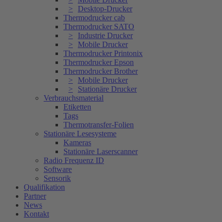
Desktop-Drucker
Thermodrucker cab
Thermodrucker SATO
Industrie Drucker
Mobile Drucker
Thermodrucker Printonix
Thermodrucker Epson
Thermodrucker Brother
Mobile Drucker
Stationäre Drucker
Verbrauchsmaterial
Etiketten
Tags
Thermotransfer-Folien
Stationäre Lesesysteme
Kameras
Stationäre Laserscanner
Radio Frequenz ID
Software
Sensorik
Qualifikation
Partner
News
Kontakt