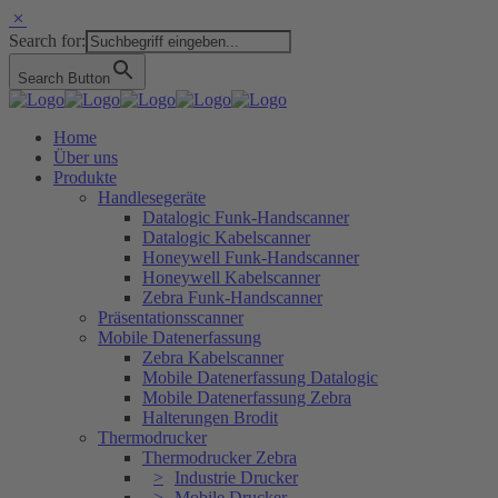
Search for:
Search Button
Home
Über uns
Produkte
Handlesegeräte
Datalogic Funk-Handscanner
Datalogic Kabelscanner
Honeywell Funk-Handscanner
Honeywell Kabelscanner
Zebra Funk-Handscanner
Präsentationsscanner
Mobile Datenerfassung
Zebra Kabelscanner
Mobile Datenerfassung Datalogic
Mobile Datenerfassung Zebra
Halterungen Brodit
Thermodrucker
Thermodrucker Zebra
Industrie Drucker
Mobile Drucker