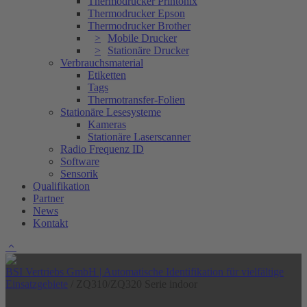
Thermodrucker Printonix
Thermodrucker Epson
Thermodrucker Brother
Mobile Drucker
Stationäre Drucker
Verbrauchsmaterial
Etiketten
Tags
Thermotransfer-Folien
Stationäre Lesesysteme
Kameras
Stationäre Laserscanner
Radio Frequenz ID
Software
Sensorik
Qualifikation
Partner
News
Kontakt
BSI Vertriebs GmbH | Automatische Identifikation für vielfältige
Einsatzgebiete
/
ZQ310/ZQ320 Serie indoor