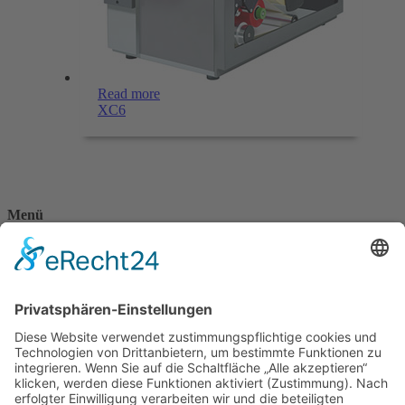
Read more
XC6
Menü
Home
Kontakt
AGB
Datenschutzerklärung
Impressum
Anschrift
BSI Vertriebs GmbH
Donaustraße 2A