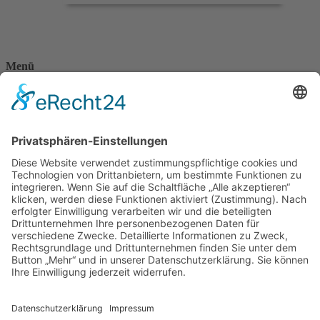
Menü
Home
Kontakt
AGB
Datenschutzerklärung
Impressum
Anschrift
BSI Vertriebs GmbH
Donaustraße 2A
64572 Büttelborn
Telefon: 00496152187370
Telefax: 004961521873727
E-Mail: info@bsivertrieb.de