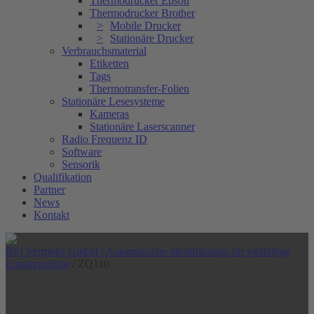
Thermodrucker Epson
Thermodrucker Brother
Mobile Drucker
Stationäre Drucker
Verbrauchsmaterial
Etiketten
Tags
Thermotransfer-Folien
Stationäre Lesesysteme
Kameras
Stationäre Laserscanner
Radio Frequenz ID
Software
Sensorik
Qualifikation
Partner
News
Kontakt
BSI Vertriebs GmbH | Automatische Identifikation für vielfältige
Einsatzgebiete
/
ZQ110