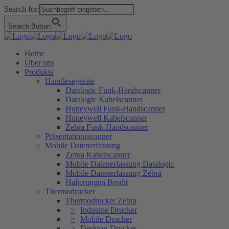
Search for:
Search Button
Home
Über uns
Produkte
Handlesegeräte
Datalogic Funk-Handscanner
Datalogic Kabelscanner
Honeywell Funk-Handscanner
Honeywell Kabelscanner
Zebra Funk-Handscanner
Präsentationsscanner
Mobile Datenerfassung
Zebra Kabelscanner
Mobile Datenerfassung Datalogic
Mobile Datenerfassung Zebra
Halterungen Brodit
Thermodrucker
Thermodrucker Zebra
Industrie Drucker
Mobile Drucker
Desktop-Drucker