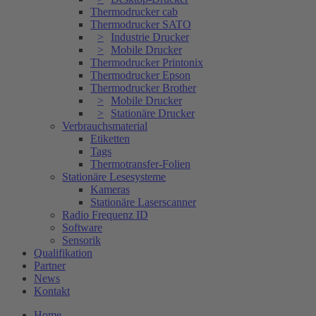
Thermodrucker cab
Thermodrucker SATO
Industrie Drucker
Mobile Drucker
Thermodrucker Printonix
Thermodrucker Epson
Thermodrucker Brother
Mobile Drucker
Stationäre Drucker
Verbrauchsmaterial
Etiketten
Tags
Thermotransfer-Folien
Stationäre Lesesysteme
Kameras
Stationäre Laserscanner
Radio Frequenz ID
Software
Sensorik
Qualifikation
Partner
News
Kontakt
Home