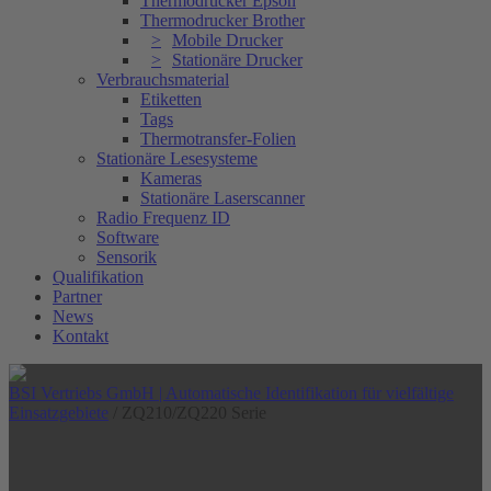
Thermodrucker Epson
Thermodrucker Brother
Mobile Drucker
Stationäre Drucker
Verbrauchsmaterial
Etiketten
Tags
Thermotransfer-Folien
Stationäre Lesesysteme
Kameras
Stationäre Laserscanner
Radio Frequenz ID
Software
Sensorik
Qualifikation
Partner
News
Kontakt
BSI Vertriebs GmbH | Automatische Identifikation für vielfältige
Einsatzgebiete
/
ZQ210/ZQ220 Serie