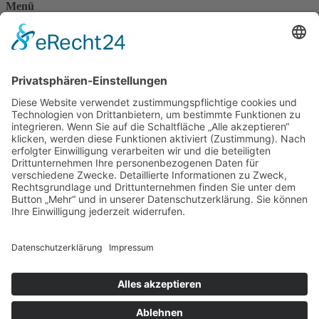
Menü
Home
Kontakt
AGB
Datenschutzerklärung
Impressum
Anschrift
BSI Vertriebs GmbH
Donaustraße 2A
64572 Büttelborn
Telefon: 00496152187370
Telefax: 004961521873727
E-Mail: info@bsivertrieb.de