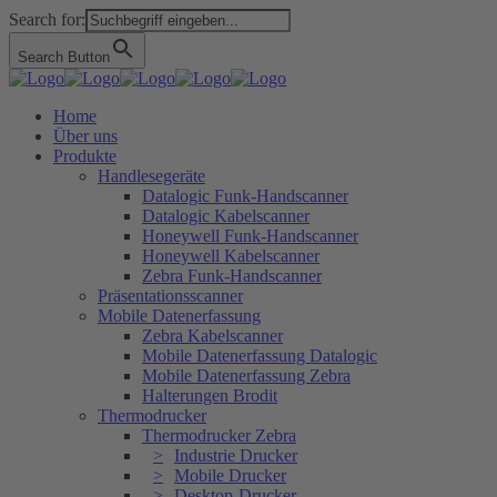
Search for:
Search Button
Home
Über uns
Produkte
Handlesegeräte
Datalogic Funk-Handscanner
Datalogic Kabelscanner
Honeywell Funk-Handscanner
Honeywell Kabelscanner
Zebra Funk-Handscanner
Präsentationsscanner
Mobile Datenerfassung
Zebra Kabelscanner
Mobile Datenerfassung Datalogic
Mobile Datenerfassung Zebra
Halterungen Brodit
Thermodrucker
Thermodrucker Zebra
Industrie Drucker
Mobile Drucker
Desktop-Drucker