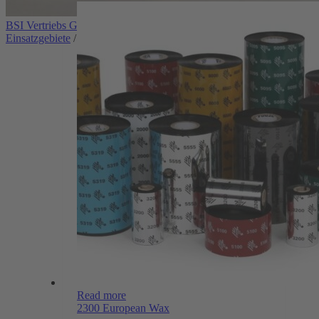
BSI Vertriebs GmbH | Automatische Identifikation für vielfältige
Einsatzgebiete
/
PolyPro 3000T Gloss
Read more
2300 European Wax