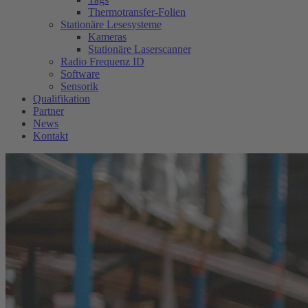
Thermotransfer-Folien
Stationäre Lesesysteme
Kameras
Stationäre Laserscanner
Radio Frequenz ID
Software
Sensorik
Qualifikation
Partner
News
Kontakt