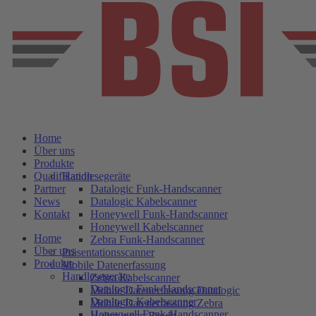
Home
Über uns
Produkte
Qualifikation
Handlesegeräte
Partner
Datalogic Funk-Handscanner
News
Datalogic Kabelscanner
Kontakt
Honeywell Funk-Handscanner
Honeywell Kabelscanner
Home
Zebra Funk-Handscanner
Über uns
Präsentationsscanner
Produkte
Mobile Datenerfassung
Handlesegeräte
Zebra Kabelscanner
Datalogic Funk-Handscanner
Mobile Datenerfassung Datalogic
Datalogic Kabelscanner
Mobile Datenerfassung Zebra
Honeywell Funk-Handscanner
Halterungen Brodit