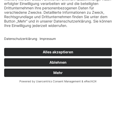
AGB
Datenschutzerklärung
Impressum
Anschrift
BSI Vertriebs GmbH
Donaustraße 2A
64572 Büttelborn
Telefon: 00496152187370
Telefax: 004961521873727
E-Mail: info@bsivertrieb.de
bsivertrieb.de
© 2025 BSI Vertriebs GmbH | Alle Rechte vorbehalten