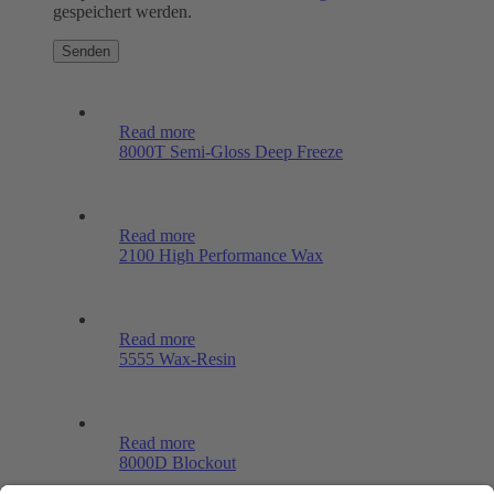
gespeichert werden.
Read more
8000T Semi-Gloss Deep Freeze
Read more
2100 High Performance Wax
Read more
5555 Wax-Resin
Read more
8000D Blockout