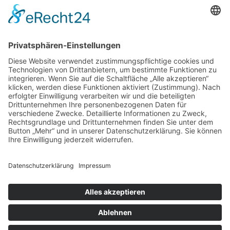
Menü
Home
Kontakt
AGB
Datenschutzerklärung
Impressum
Anschrift
BSI Vertriebs GmbH
Donaustraße 2A
64572 Büttelborn
Telefon: 00496152187370
Telefax: 004961521873727
E-Mail: info@bsivertrieb.de