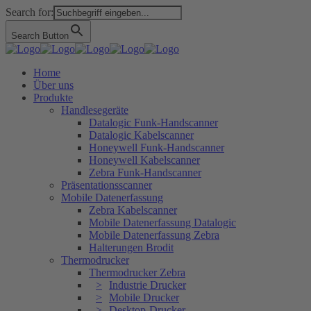
Search for:
Search Button
Home
Über uns
Produkte
Handlesegeräte
Datalogic Funk-Handscanner
Datalogic Kabelscanner
Honeywell Funk-Handscanner
Honeywell Kabelscanner
Zebra Funk-Handscanner
Präsentationsscanner
Mobile Datenerfassung
Zebra Kabelscanner
Mobile Datenerfassung Datalogic
Mobile Datenerfassung Zebra
Halterungen Brodit
Thermodrucker
Thermodrucker Zebra
Industrie Drucker
Mobile Drucker
Desktop-Drucker