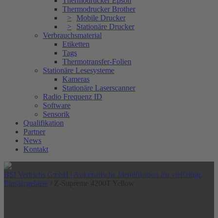
Thermodrucker Epson
Thermodrucker Brother
Mobile Drucker
Stationäre Drucker
Verbrauchsmaterial
Etiketten
Tags
Thermotransfer-Folien
Stationäre Lesesysteme
Kameras
Stationäre Laserscanner
Radio Frequenz ID
Software
Sensorik
Qualifikation
Partner
News
Kontakt
BSI Vertriebs GmbH | Automatische Identifikation für vielfältige
Einsatzgebiete
/
Z-Supreme 4200T Yellow